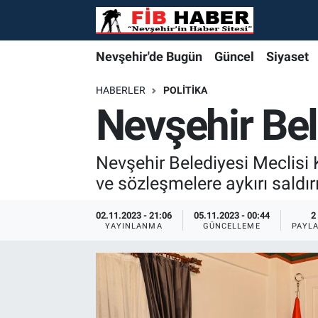
Foto Galeri
Nevşehir'de Bugün
Nevşehir'de Bugün
Nevşehir'de Bugün
Nöbetçi Eczaneler
Nevşehir'de Bugün
Güncel
Siyaset
Video
Güncel
Güncel
Güncel
Hava Durumu
HABERLER
POLITIKA
Nevşehir Bele
Yazarlar
Siyaset
Siyaset
Siyaset
Trafik Durumu
Nevşehir Belediyesi Meclisi K
Özel Haber
Özel Haber
Özel Haber
Süper Lig Puan Durumu ve Fikstür
ve sözleşmelere aykırı saldır
Turizm
Turizm
Turizm
Tüm Manşetler
02.11.2023 - 21:06
05.11.2023 - 00:44
2
YAYINLANMA
GÜNCELLEME
PAYL
Ekonomi
Ekonomi
Ekonomi
Son Dakika Haberleri
Spor
Spor
Spor
Haber Arşivi
Yaşam
Gündem
Gündem