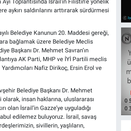
yı Toplantısında İsrail'in Filistin’e yönelik
e aykırı saldırılarını arttırarak sürdürmesi
ayılı Belediye Kanunun 20. Maddesi gereği,
ara bağlamak üzere Belediye Meclis
ediye Başkanı Dr. Mehmet Savran’ın
lantıya AK Parti, MHP ve İYİ Partili meclis
 Yardımcıları Nafiz Dirikoç, Ersin Erol ve
evşehir Belediye Başkanı Dr. Mehmet
 olarak, insan haklarına, uluslararası
rı olan İsrail’in Gazze’ye uyguladığı
abul edilemez buluyoruz. İsrail, savaş
deşlerimizin, sivillerin, yaşlıların,