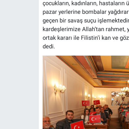
Genel
çocukların, kadınların, hastaların 
pazar yerlerine bombalar yağdırara
Asayiş
geçen bir savaş suçu işlemektedir. 
kardeşlerimize Allah’tan rahmet, ya
Kültür - Sanat
ortak kararı ile Filistin’i kan ve gö
dedi.
Politika
Magazin
Çevre
Haberde İnsan