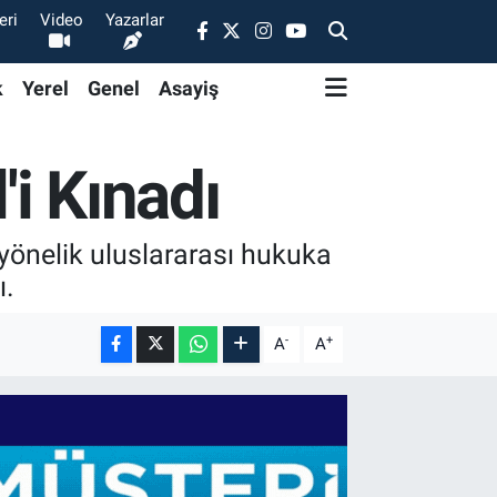
eri
Video
Yazarlar
k
Yerel
Genel
Asayiş
'i Kınadı
e yönelik uluslararası hukuka
ı.
-
+
A
A