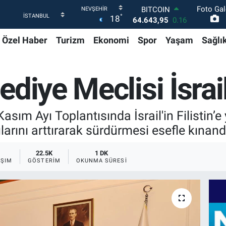
Foto Gal
DOLAR
°
18
47,6704
0
EURO
Özel Haber
Turizm
Ekonomi
Spor
Yaşam
Sağlı
55,0406
-0.08
STERLİN
64,2143
0
GRAM ALTIN
diye Meclisi İsrail
6500.87
0.12
BİST100
13.799
70
asım Ayı Toplantısında İsrail'in Filistin’
BITCOIN
64.643,95
0.16
ılarını arttırarak sürdürmesi esefle kınand
22.5K
1 DK
AŞIM
GÖSTERIM
OKUNMA SÜRESI