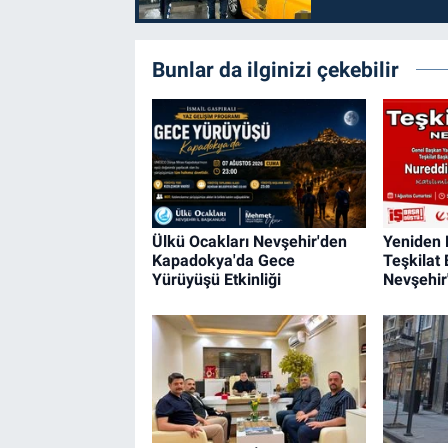
Bunlar da ilginizi çekebilir
Ülkü Ocakları Nevşehir'den
Yeniden 
Kapadokya'da Gece
Teşkilat
Yürüyüşü Etkinliği
Nevşehir