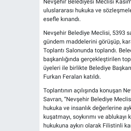
Nevşehir Belediyesi Meclisi Kasım A
uluslararası hukuka ve sözleşmeler
Bilim-Tek
esefle kınandı.
Teknoloji
Nevşehir Belediye Meclisi, 5393 s
gündem maddelerini görüşüp, kar
Röportaj
Toplantı Salonunda toplandı. Bel
başkanlığında gerçekleştirilen top
Kayseri
üyeleri ile birlikte Belediye Başkan
Niğde
Furkan Feralan katıldı.
Aksaray
Toplantının açılışında konuşan N
Savran, “Nevşehir Belediye Meclisi
Kırşehir
hukuka ve insanlık değerlerine aykı
kuşatmayı, soykırımı ve ablukayı k
Yerel
hukukuna aykırı olarak Filistinli kar