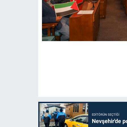
EDITÖRÜN SEÇTIĞI
Nevşehir'de po