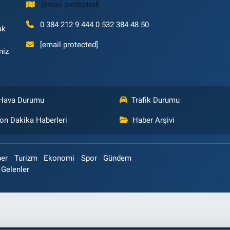
[email protected]
0 384 212 9 444 0 532 384 48 50
ak
[email protected]
niz
Hava Durumu
Trafik Durumu
on Dakika Haberleri
Haber Arşivi
ber
Turizm
Ekonomi
Spor
Gündem
 Gelenler