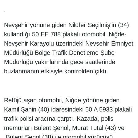
Genel
Asayiş
Nevşehir yönüne giden Nilüfer Seçilmiş'in (34)
Kültür - Sanat
kullandığı 50 EE 788 plakalı otomobil, Niğde-
Nevşehir Karayolu üzerindeki Nevşehir Emniyet
Politika
Müdürlüğü Bölge Trafik Denetleme Şube
Müdürlüğü yakınlarında gece saatlerinde
Magazin
buzlanmanın etkisiyle kontrolden çıktı.
Çevre
Haberde İnsan
Refüjü aşan otomobil, Niğde yönüne giden
Kamil Şahin (40)
idaresindeki 50 A 5933 plakalı
trafik polisi aracına çarptı. Kazada, polis
memurları Bülent Şenol, Murat Tutal (43) ve
Bülent Şenol (38)
ile otomobil sürücüsü