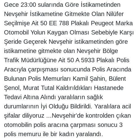
Gece 23:00 sularında Göre İstikametinden
Nevşehir İstikametine Gitmekte Olan Nilüfer
Bilim-Tek
Seçilmişe Ait 50 EE 788 Plakalı
Peugeot Marka
Teknoloji
Otomobil Yolun Kaygan Olması Sebebiyle Karşı
Şeride Geçerek Nevşehir istikametinden göre
Röportaj
istikametine gitmekte olan Nevşehir Bölge
Trafik Müdürlüğüne Ait
50 A
5933 Plakalı Polis
Kayseri
Aracıyla çarpışması sonucunda Polis Aracında
Niğde
Bulunan Polis Memurları Kamil Şahin, Bülent
Şenol, Murat Tutal Kaldırıldıkları Hastanede
Aksaray
Tedavi Altına Alındı yaralıların sağlık
durumlarının İyi Olduğu Bildirildi. Yaralılara acil
Kırşehir
şifalar diliyoruz ...
Nevşehir'de kontrolden çıkan
otomobilin polis aracına çarpması sonucu 3
Yerel
polis memuru ile bir kadın yaralandı.