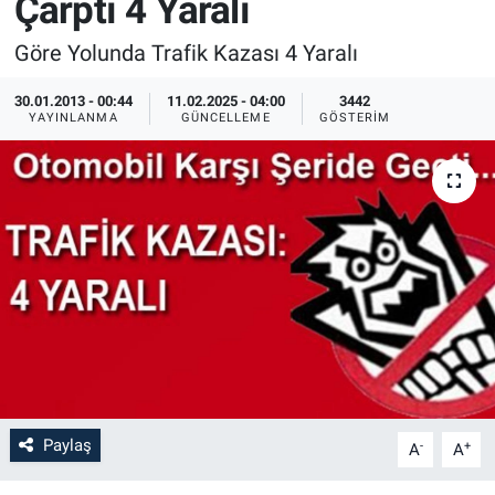
Çarptı 4 Yaralı
Sağlık
İlan - Duyuru- Mesaj
İlan - Duyuru- Mesaj
Göre Yolunda Trafik Kazası 4 Yaralı
Yerel
Türkiye Gündemi
Türkiye Gündemi
30.01.2013 - 00:44
11.02.2025 - 04:00
3442
YAYINLANMA
GÜNCELLEME
GÖSTERIM
Genel
Sizden Gelenler
Sizden Gelenler
Asayiş
Yaşam
Sağlık
Eğitim
Kültür
3.Sayfa
Paylaş
-
+
A
A
Medya