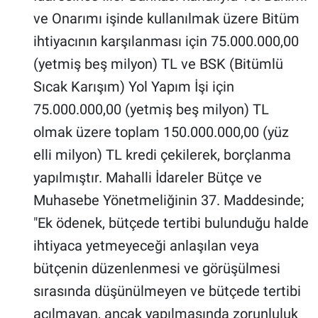
Genel
ve Onarımı işinde kullanılmak üzere Bitüm
ihtiyacının karşılanması için 75.000.000,00
Asayiş
(yetmiş beş milyon) TL ve BSK (Bitümlü
Kültür - Sanat
Sıcak Karışım) Yol Yapım İşi için
75.000.000,00 (yetmiş beş milyon) TL
Politika
olmak üzere toplam 150.000.000,00 (yüz
Magazin
elli milyon) TL kredi çekilerek, borçlanma
yapılmıştır. Mahalli İdareler Bütçe ve
Çevre
Muhasebe Yönetmeliğinin 37. Maddesinde;
"Ek ödenek, bütçede tertibi bulunduğu halde
Haberde İnsan
ihtiyaca yetmeyeceği anlaşılan veya
bütçenin düzenlenmesi ve görüşülmesi
sırasında düşünülmeyen ve bütçede tertibi
açılmayan, ancak yapılmasında zorunluluk