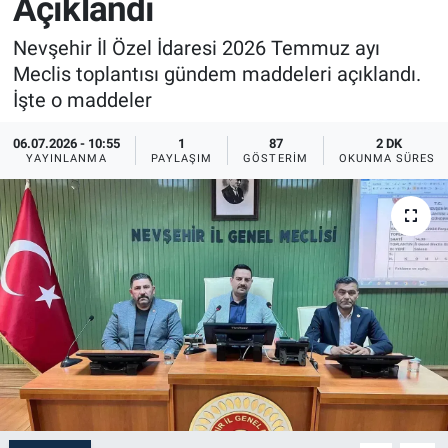
Açıklandı
Sağlık
İlan - Duyuru- Mesaj
İlan - Duyuru- Mesaj
Nevşehir İl Özel İdaresi 2026 Temmuz ayı
Meclis toplantısı gündem maddeleri açıklandı.
Yerel
Türkiye Gündemi
Türkiye Gündemi
İşte o maddeler
Genel
Sizden Gelenler
Sizden Gelenler
06.07.2026 - 10:55
1
87
2 DK
YAYINLANMA
PAYLAŞIM
GÖSTERIM
OKUNMA SÜRESI
Asayiş
Yaşam
Sağlık
Eğitim
Kültür
3.Sayfa
Medya