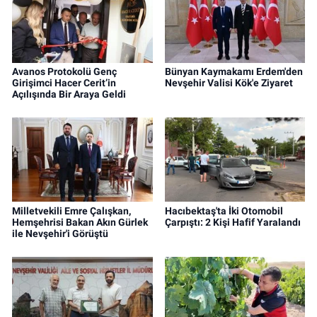
Avanos Protokolü Genç
Bünyan Kaymakamı Erdem'den
Girişimci Hacer Cerit’in
Nevşehir Valisi Kök'e Ziyaret
Açılışında Bir Araya Geldi
Milletvekili Emre Çalışkan,
Hacıbektaş'ta İki Otomobil
Hemşehrisi Bakan Akın Gürlek
Çarpıştı: 2 Kişi Hafif Yaralandı
ile Nevşehir'i Görüştü