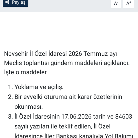
Paylaş
-
+
A
A
Bilim-Tek
Teknoloji
Röportaj
Nevşehir İl Özel İdaresi 2026 Temmuz ayı
Kayseri
Meclis toplantısı gündem maddeleri açıklandı.
İşte o maddeler
Niğde
Yoklama ve açılış.
Aksaray
Bir evvelki oturuma ait karar özetlerinin
okunması.
Kırşehir
İl Özel İdaresinin 17.06.2026 tarih ve 84603
Yerel
sayılı yazıları ile teklif edilen, İl Özel
İdaresince İller Bankası kanalıyla Yol Bakımı