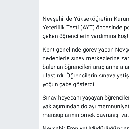
Bilim-Tek
Nevşehir'de Yükseköğretim Kuruml
Yeterlilik Testi (AYT) öncesinde p
Teknoloji
çeken öğrencilerin yardımına koşt
Röportaj
Kent genelinde görev yapan Nevşeh
nedenlerle sınav merkezlerine za
Kayseri
bulunan öğrencileri araçlarına ala
Niğde
ulaştırdı. Öğrencilerin sınava yeti
yoğun çaba gösterdi.
Aksaray
Sınav heyecanı yaşayan öğrenciler v
Kırşehir
yaklaşımından dolayı memnuniyetle
mensuplarının örnek davranışı vat
Yerel
Nevşehir Emniyet Müdürlüğü'nden 