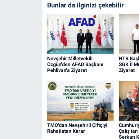
Bunlar da ilginizi çekebilir
Nevşehir Milletvekili
NTB Başk
Özgün'den AFAD Başkanı
SGK İl M
Pehlivan'a Ziyaret
Ziyaret
TMO'dan Nevşehirli Çiftçiyi
Cumhuriy
Rahatlatan Karar
Çalış'ta
Serkan K