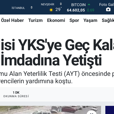
Foto Gal
DOLAR
°
29
47,6006
0.06
EURO
Özel Haber
Turizm
Ekonomi
Spor
Yaşam
Sağlı
55,0250
0.02
STERLİN
64,2398
0.2
GRAM ALTIN
isi YKS'ye Geç Ka
6513.94
0.32
BİST100
13.768
48
 İmdadına Yetişti
BITCOIN
64.602,05
0.69
u Alan Yeterlilik Testi (AYT) öncesinde po
encilerin yardımına koştu.
1 DK
OKUNMA SÜRESI