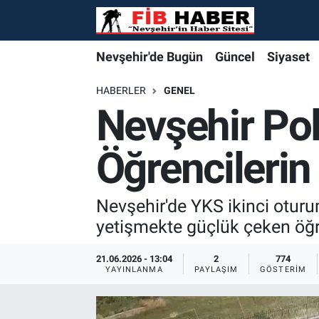
Foto Galeri
Nevşehir'de Bugün
Nevşehir'de Bugün
Nevşehir'de Bugün
Nöbetçi Eczaneler
Nevşehir'de Bugün
Güncel
Siyaset
Video
Güncel
Güncel
Güncel
Hava Durumu
HABERLER
GENEL
Nevşehir Pol
Yazarlar
Siyaset
Siyaset
Siyaset
Trafik Durumu
Öğrencilerin
Özel Haber
Özel Haber
Özel Haber
Süper Lig Puan Durumu ve Fikstür
Turizm
Turizm
Turizm
Tüm Manşetler
Nevşehir'de YKS ikinci oturum
yetişmekte güçlük çeken öğr
Ekonomi
Ekonomi
Ekonomi
Son Dakika Haberleri
21.06.2026 - 13:04
2
774
YAYINLANMA
PAYLAŞIM
GÖSTERIM
Spor
Spor
Spor
Haber Arşivi
Yaşam
Gündem
Gündem