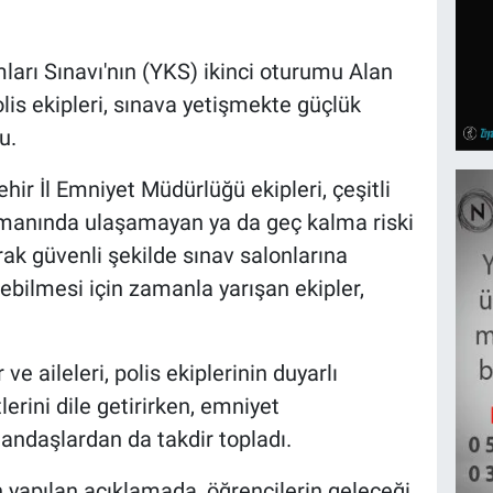
arı Sınavı'nın (YKS) ikinci oturumu Alan
olis ekipleri, sınava yetişmekte güçlük
u.
ir İl Emniyet Müdürlüğü ekipleri, çeşitli
manında ulaşamayan ya da geç kalma riski
rak güvenli şekilde sınav salonlarına
şebilmesi için zamanla yarışan ekipler,
e aileleri, polis ekiplerinin duyarlı
rini dile getirirken, emniyet
andaşlardan da takdir topladı.
yapılan açıklamada, öğrencilerin geleceği