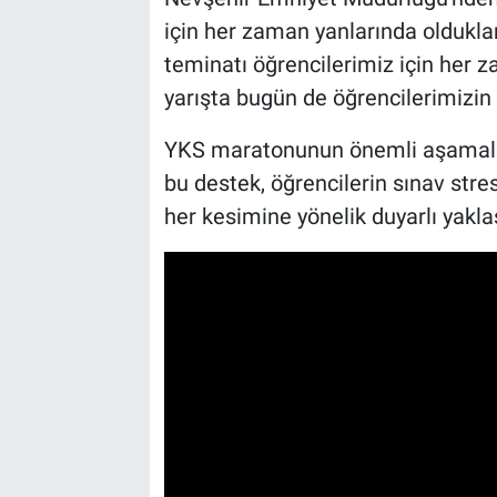
Genel
için her zaman yanlarında oldukla
teminatı öğrencilerimiz için her 
Asayiş
yarışta bugün de öğrencilerimizin y
Kültür - Sanat
YKS maratonunun önemli aşamalar
Politika
bu destek, öğrencilerin sınav stre
her kesimine yönelik duyarlı yakla
Magazin
Çevre
Haberde İnsan