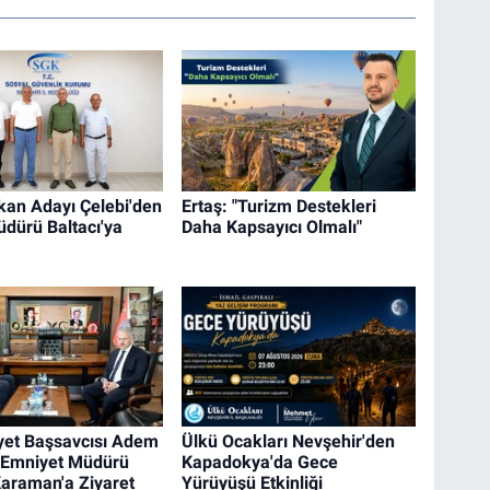
an Adayı Çelebi'den
Ertaş: "Turizm Destekleri
üdürü Baltacı'ya
Daha Kapsayıcı Olmalı"
et Başsavcısı Adem
Ülkü Ocakları Nevşehir'den
n Emniyet Müdürü
Kapadokya'da Gece
araman'a Ziyaret
Yürüyüşü Etkinliği