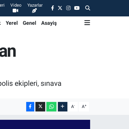
eri
Video
Yazarlar
k
Yerel
Genel
Asayiş
lan
lis ekipleri, sınava
-
+
A
A