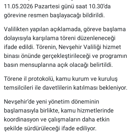
Genel
11.05.2026 Pazartesi günü saat 10.30’da
görevine resmen başlayacağı bildirildi.
Asayiş
Valilikten yapılan açıklamada, göreve başlama
Kültür - Sanat
dolayısıyla karşılama töreni düzenleneceği
ifade edildi. Törenin, Nevşehir Valiliği hizmet
Politika
binası önünde gerçekleştirileceği ve programın
Magazin
basın mensuplarına açık olacağı belirtildi.
Çevre
Törene il protokolü, kamu kurum ve kuruluş
temsilcileri ile davetlilerin katılması bekleniyor.
Haberde İnsan
Nevşehir’de yeni yönetim döneminin
başlamasıyla birlikte, kamu hizmetlerinde
koordinasyon ve çalışmaların daha etkin
şekilde sürdürüleceği ifade ediliyor.