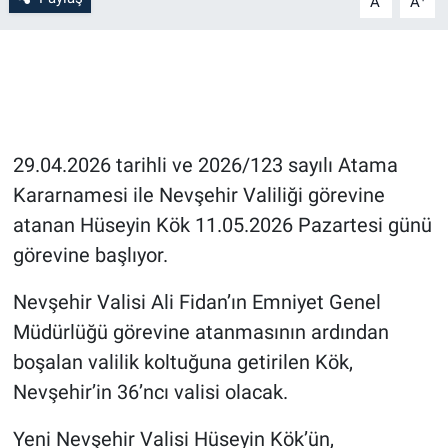
A
A
Bilim-Tek
Teknoloji
Röportaj
29.04.2026 tarihli ve 2026/123 sayılı Atama
Kararnamesi ile Nevşehir Valiliği görevine
Kayseri
atanan Hüseyin Kök 11.05.2026 Pazartesi günü
Niğde
görevine başlıyor.
Nevşehir Valisi Ali Fidan’ın Emniyet Genel
Aksaray
Müdürlüğü görevine atanmasının ardından
Kırşehir
boşalan valilik koltuğuna getirilen Kök,
Nevşehir’in 36’ncı valisi olacak.
Yerel
Yeni Nevşehir Valisi Hüseyin Kök’ün,