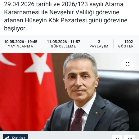
29.04.2026 tarihli ve 2026/123 sayılı Atama
Sağlık
İlan - Duyuru- Mesaj
İlan - Duyuru- Mesaj
Kararnamesi ile Nevşehir Valiliği görevine
atanan Hüseyin Kök Pazartesi günü görevine
Yerel
Türkiye Gündemi
Türkiye Gündemi
başlıyor.
10.05.2026 - 19:45
11.05.2026 - 11:57
3
1202
Genel
Sizden Gelenler
Sizden Gelenler
YAYINLANMA
GÜNCELLEME
PAYLAŞIM
GÖSTERIM
Asayiş
Yaşam
Sağlık
Eğitim
Kültür
3.Sayfa
Medya
Paylaş
-
+