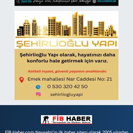
FİB Haber.com Nevsehir'in ilk haber sitesi olarak 2005 yılından