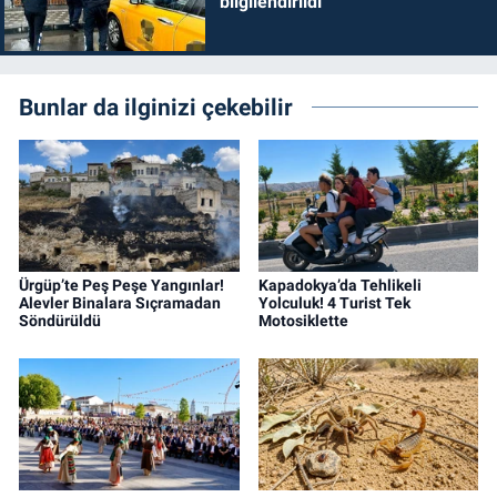
bilgilendirildi
Bunlar da ilginizi çekebilir
Ürgüp’te Peş Peşe Yangınlar!
Kapadokya’da Tehlikeli
Alevler Binalara Sıçramadan
Yolculuk! 4 Turist Tek
Söndürüldü
Motosiklette