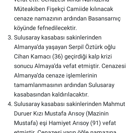
Genel
Müteakiben Fişekçi Camiide kılınacak
Asayiş
cenaze namazının ardından Basansarnıç
köyünde fefnedilecektir.
Kültür - Sanat
Sulusaray kasabası sakinlerinden
Almanya’da yaşayan Serpil Öztürk oğlu
Politika
Cihan Kamacı (36) geçirdiği kalp krizi
Magazin
sonucu Almaya’da vefat etmiştir. Cenazesi
Almanya’da cenaze işlemlerinin
Çevre
tamamlanmasının ardından Sulusaray
Haberde İnsan
kasabasından kaldırılacaktır.
Sulusaray kasabası sakinlerinden Mahmut
Duruer Kızı Mustafa Arısoy (Mazinin
Mustafa) eşi Hamiyet Arısoy (91) vefat
etmiştir. Cenazesi yarın öğle namazına