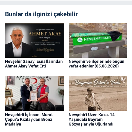
Bunlar da ilginizi çekebilir
Nevşehir Sanayi Esnaflarından
Nevşehir ve ilçelerinde bugün
Ahmet Akay Vefat Etti
vefat edenler (05.08.2026)
Nevşehirli İş İnsanı Murat
Nevşehir'i Üzen Kaza: 14
Çopur'a Kızılay'dan Bronz
Yaşındaki Bayram
Madalya
Gözyaşlarıyla Uğurlandı