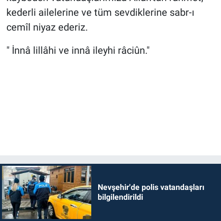
kederli ailelerine ve tüm sevdiklerine sabr-ı
cemîl niyaz ederiz.
" İnnâ lillâhi ve innâ ileyhi râciûn."
Nevşehir'de polis vatandaşları
bilgilendirildi