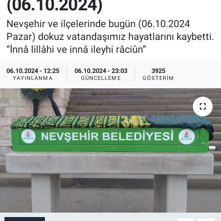
(06.10.2024)
Sağlık
İlan - Duyuru- Mesaj
İlan - Duyuru- Mesaj
Nevşehir ve ilçelerinde bugün (06.10.2024
Pazar) dokuz vatandaşımız hayatlarını kaybetti.
Yerel
Türkiye Gündemi
Türkiye Gündemi
“İnnâ lillâhi ve innâ ileyhi râciûn”
Genel
Sizden Gelenler
Sizden Gelenler
06.10.2024 - 12:25
06.10.2024 - 23:03
3925
YAYINLANMA
GÜNCELLEME
GÖSTERIM
Asayiş
Yaşam
Sağlık
Eğitim
Kültür
3.Sayfa
Medya