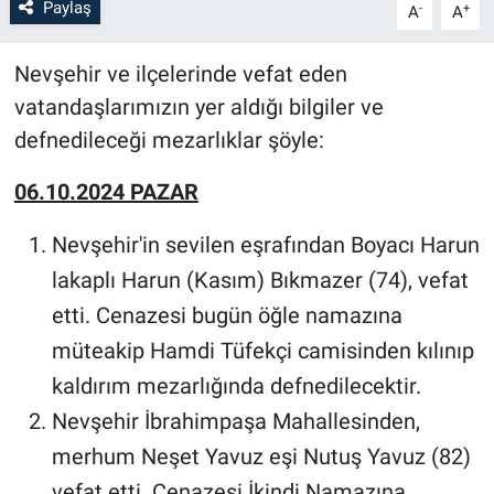
Paylaş
-
+
A
A
Bilim-Tek
Nevşehir ve ilçelerinde vefat eden
vatandaşlarımızın yer aldığı bilgiler ve
Teknoloji
defnedileceği mezarlıklar şöyle:
Röportaj
06.10.2024 PAZAR
Kayseri
Nevşehir'in sevilen eşrafından Boyacı Harun
Niğde
lakaplı Harun (Kasım) Bıkmazer (74), vefat
etti. Cenazesi bugün öğle namazına
Aksaray
müteakip Hamdi Tüfekçi camisinden kılınıp
kaldırım mezarlığında defnedilecektir.
Kırşehir
Nevşehir İbrahimpaşa Mahallesinden,
Yerel
merhum Neşet Yavuz eşi Nutuş Yavuz (82)
vefat etti. Cenazesi İkindi Namazına