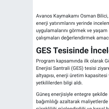
Bilim-Tek
Avanos Kaymakamı Osman Bilici, k
enerji yatırımlarını yerinde incel
Teknoloji
uygulamalarını görmek ve yaşam s
Röportaj
çalışmaları değerlendirmek amac
GES Tesisinde İnce
Kayseri
Program kapsamında ilk olarak 
Niğde
Enerjisi Santrali (GES) tesisi ziya
Aksaray
altyapısı, enerji üretim kapasitesi
yetkililerden bilgi aldı.
Kırşehir
Güneş enerjisiyle entegre şekilde 
Yerel
bağımlılığı azaltarak maliyetlerde
sürekliliği güçlendirdiği ve kırsal