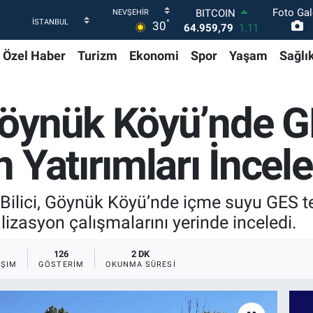
Foto Gal
DOLAR
°
30
47,7436
0.18
EURO
Özel Haber
Turizm
Ekonomi
Spor
Yaşam
Sağlı
55,2510
0.32
STERLİN
64,4811
0.38
GRAM ALTIN
öynük Köyü’nde G
6660.55
0.03
BİST100
13.779
-14
 Yatırımları İncel
BITCOIN
64.959,79
1.11
lici, Göynük Köyü’nde içme suyu GES t
zasyon çalışmalarını yerinde inceledi.
126
2 DK
AŞIM
GÖSTERIM
OKUNMA SÜRESI