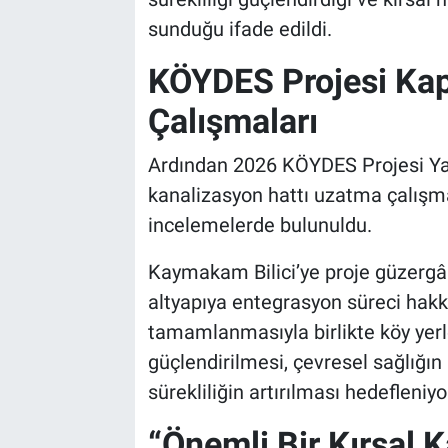
Genel
sunduğu ifade edildi.
Asayiş
KÖYDES Projesi Ka
Kültür - Sanat
Çalışmaları
Politika
Ardından 2026 KÖYDES Projesi Ya
kanalizasyon hattı uzatma çalışma
Magazin
incelemelerde bulunuldu.
Çevre
Kaymakam Bilici’ye proje güzergâ
altyapıya entegrasyon süreci hakkı
Haberde İnsan
tamamlanmasıyla birlikte köy yerl
güçlendirilmesi, çevresel sağlığı
sürekliliğin artırılması hedefleniyo
“Önemli Bir Kırsal 