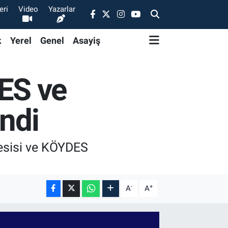
eri
Video
Yazarlar
k
Yerel
Genel
Asayiş
ES ve
endi
esisi ve KÖYDES
-
+
A
A