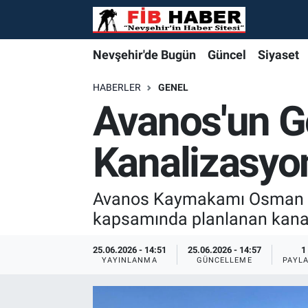
Foto Galeri
Nevşehir'de Bugün
Nevşehir'de Bugün
Nevşehir'de Bugün
Nöbetçi Eczaneler
Nevşehir'de Bugün
Güncel
Siyaset
Video
Güncel
Güncel
Güncel
Hava Durumu
HABERLER
GENEL
Avanos'un G
Yazarlar
Siyaset
Siyaset
Siyaset
Trafik Durumu
Kanalizasyon
Özel Haber
Özel Haber
Özel Haber
Süper Lig Puan Durumu ve Fikstür
Turizm
Turizm
Turizm
Tüm Manşetler
Avanos Kaymakamı Osman Bi
kapsamında planlanan kanali
Ekonomi
Ekonomi
Ekonomi
Son Dakika Haberleri
25.06.2026 - 14:51
25.06.2026 - 14:57
1
YAYINLANMA
GÜNCELLEME
PAYL
Spor
Spor
Spor
Haber Arşivi
Yaşam
Gündem
Gündem