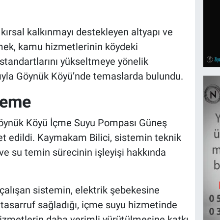
ırsal kalkınmayı destekleyen altyapı ve
emek, kamu hizmetlerinin köydeki
tandartlarını yükseltmeye yönelik
ıyla Göynük Köyü’nde temaslarda bulundu.
leme
Göynük Köyü İçme Suyu Pompası Güneş
ret edildi. Kaymakam Bilici, sistemin teknik
 ve su temin sürecinin işleyişi hakkında
çalışan sistemin, elektrik şebekesine
 tasarruf sağladığı, içme suyu hizmetinde
 hizmetlerin daha verimli yürütülmesine katkı