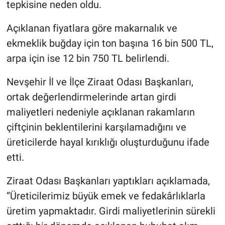
tepkisine neden oldu.
Genel
Açıklanan fiyatlara göre makarnalık ve
Asayiş
ekmeklik buğday için ton başına 16 bin 500 TL,
Kültür - Sanat
arpa için ise 12 bin 750 TL belirlendi.
Politika
Nevşehir İl ve İlçe Ziraat Odası Başkanları,
ortak değerlendirmelerinde artan girdi
Magazin
maliyetleri nedeniyle açıklanan rakamların
çiftçinin beklentilerini karşılamadığını ve
Çevre
üreticilerde hayal kırıklığı oluşturduğunu ifade
etti.
Haberde İnsan
Ziraat Odası Başkanları yaptıkları açıklamada,
“Üreticilerimiz büyük emek ve fedakârlıklarla
üretim yapmaktadır. Girdi maliyetlerinin sürekli