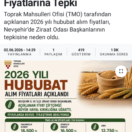
Fiyatlarına Tepki
Sağlık
İlan - Duyuru- Mesaj
İlan - Duyuru- Mesaj
Toprak Mahsulleri Ofisi (TMO) tarafından
açıklanan 2026 yılı hububat alım fiyatları,
Yerel
Türkiye Gündemi
Türkiye Gündemi
Nevşehir’de Ziraat Odası Başkanlarının
tepkisine neden oldu.
Genel
Sizden Gelenler
Sizden Gelenler
02.06.2026 - 14:29
1
419
1 DK
YAYINLANMA
PAYLAŞIM
GÖSTERIM
OKUNMA SÜRESI
Asayiş
Yaşam
Sağlık
Eğitim
Kültür
3.Sayfa
Medya