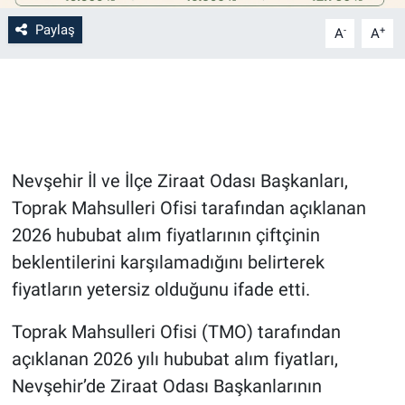
Paylaş
-
+
A
A
Bilim-Tek
Teknoloji
Röportaj
Nevşehir İl ve İlçe Ziraat Odası Başkanları,
Kayseri
Toprak Mahsulleri Ofisi tarafından açıklanan
Niğde
2026 hububat alım fiyatlarının çiftçinin
beklentilerini karşılamadığını belirterek
Aksaray
fiyatların yetersiz olduğunu ifade etti.
Kırşehir
Toprak Mahsulleri Ofisi (TMO) tarafından
açıklanan 2026 yılı hububat alım fiyatları,
Yerel
Nevşehir’de Ziraat Odası Başkanlarının