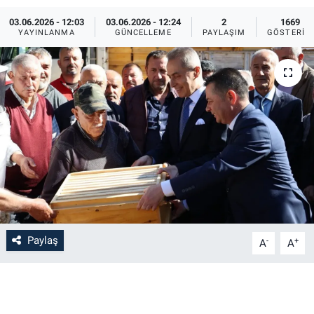
03.06.2026 - 12:03
03.06.2026 - 12:24
2
1669
Bilim-Tek
YAYINLANMA
GÜNCELLEME
PAYLAŞIM
GÖSTERIM
Teknoloji
Röportaj
Kayseri
Niğde
Aksaray
Paylaş
-
+
A
A
Kırşehir
Yerel