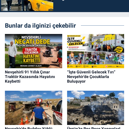
Bunlar da ilginizi çekebilir
Nevşehirli 91 Yıllık Çınar
“İşte Güvenli Gelecek Tırı”
Traktör Kazasında Hayatını
Nevşehir’de Çocuklarla
Kaybetti
Buluşuyor
Nevşehir’de Buğday Yüklü
Ürgüp’te Peş Peşe Yangınlar!