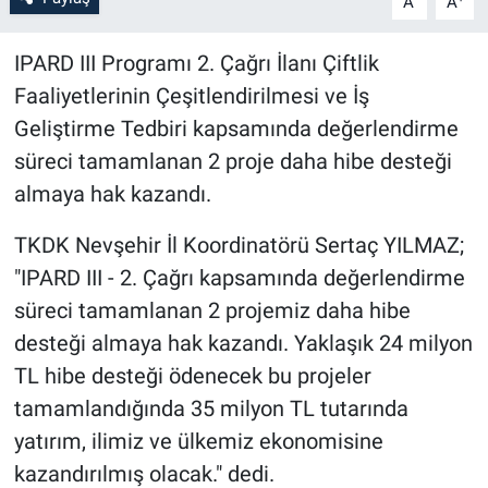
A
A
Bilim-Tek
IPARD III Programı 2. Çağrı İlanı Çiftlik
Faaliyetlerinin Çeşitlendirilmesi ve İş
Teknoloji
Geliştirme Tedbiri kapsamında değerlendirme
süreci tamamlanan 2 proje daha hibe desteği
Röportaj
almaya hak kazandı.
Kayseri
TKDK Nevşehir İl Koordinatörü Sertaç YILMAZ;
Niğde
"IPARD III - 2. Çağrı kapsamında değerlendirme
süreci tamamlanan 2 projemiz daha hibe
Aksaray
desteği almaya hak kazandı. Yaklaşık 24 milyon
TL hibe desteği ödenecek bu projeler
Kırşehir
tamamlandığında 35 milyon TL tutarında
yatırım, ilimiz ve ülkemiz ekonomisine
Yerel
kazandırılmış olacak." dedi.