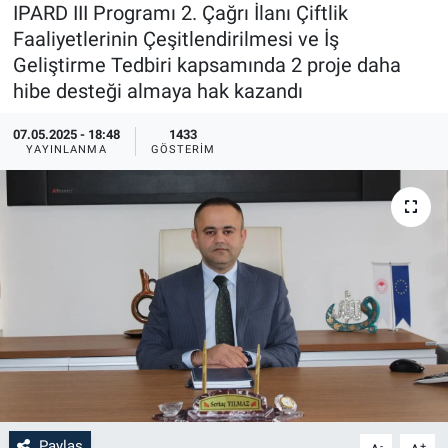
IPARD III Programı 2. Çağrı İlanı Çiftlik
Sağlık
İlan - Duyuru- Mesaj
İlan - Duyuru- Mesaj
Faaliyetlerinin Çeşitlendirilmesi ve İş
Geliştirme Tedbiri kapsamında 2 proje daha
Yerel
Türkiye Gündemi
Türkiye Gündemi
hibe desteği almaya hak kazandı
07.05.2025 - 18:48
1433
Genel
Sizden Gelenler
Sizden Gelenler
YAYINLANMA
GÖSTERIM
Asayiş
Yaşam
Sağlık
Eğitim
Kültür
3.Sayfa
Medya
Paylaş
-
+