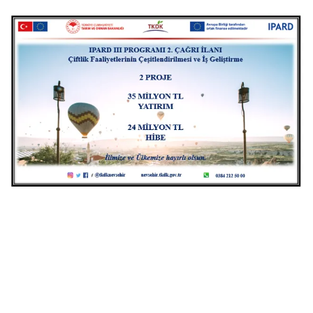
Genel
Asayiş
Kültür - Sanat
Politika
Magazin
Çevre
Haberde İnsan