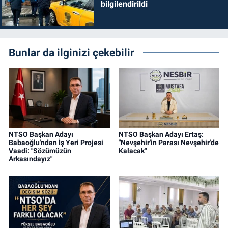
bilgilendirildi
Bunlar da ilginizi çekebilir
NTSO Başkan Adayı
NTSO Başkan Adayı Ertaş:
Babaoğlu'ndan İş Yeri Projesi
"Nevşehir'in Parası Nevşehir'de
Vaadi: "Sözümüzün
Kalacak"
Arkasındayız"