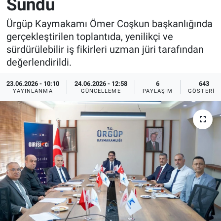
Sundu
Sağlık
İlan - Duyuru- Mesaj
İlan - Duyuru- Mesaj
Ürgüp Kaymakamı Ömer Coşkun başkanlığında
gerçekleştirilen toplantıda, yenilikçi ve
Yerel
Türkiye Gündemi
Türkiye Gündemi
sürdürülebilir iş fikirleri uzman jüri tarafından
değerlendirildi.
Genel
Sizden Gelenler
Sizden Gelenler
23.06.2026 - 10:10
24.06.2026 - 12:58
6
643
YAYINLANMA
GÜNCELLEME
PAYLAŞIM
GÖSTERIM
Asayiş
Yaşam
Sağlık
Eğitim
Kültür
3.Sayfa
Medya