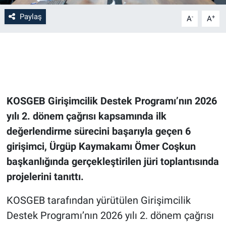
Paylaş
-
+
A
A
Bilim-Tek
Teknoloji
Röportaj
KOSGEB Girişimcilik Destek Programı’nın 2026
Kayseri
yılı 2. dönem çağrısı kapsamında ilk
Niğde
değerlendirme sürecini başarıyla geçen 6
girişimci, Ürgüp Kaymakamı Ömer Coşkun
Aksaray
başkanlığında gerçekleştirilen jüri toplantısında
projelerini tanıttı.
Kırşehir
KOSGEB tarafından yürütülen Girişimcilik
Yerel
Destek Programı’nın 2026 yılı 2. dönem çağrısı