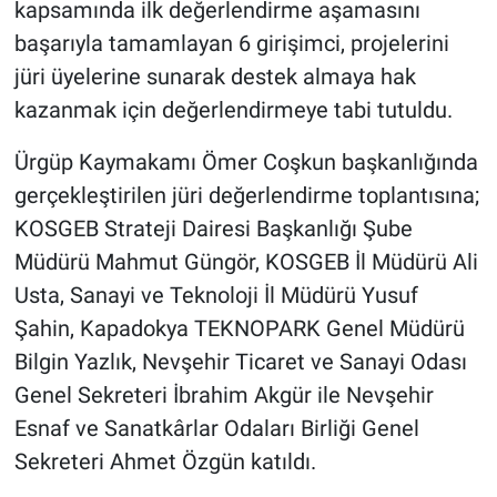
kapsamında ilk değerlendirme aşamasını
Genel
başarıyla tamamlayan 6 girişimci, projelerini
Asayiş
jüri üyelerine sunarak destek almaya hak
kazanmak için değerlendirmeye tabi tutuldu.
Kültür - Sanat
Ürgüp Kaymakamı Ömer Coşkun başkanlığında
Politika
gerçekleştirilen jüri değerlendirme toplantısına;
KOSGEB Strateji Dairesi Başkanlığı Şube
Magazin
Müdürü Mahmut Güngör, KOSGEB İl Müdürü Ali
Çevre
Usta, Sanayi ve Teknoloji İl Müdürü Yusuf
Şahin, Kapadokya TEKNOPARK Genel Müdürü
Haberde İnsan
Bilgin Yazlık, Nevşehir Ticaret ve Sanayi Odası
Genel Sekreteri İbrahim Akgür ile Nevşehir
Esnaf ve Sanatkârlar Odaları Birliği Genel
Sekreteri Ahmet Özgün katıldı.