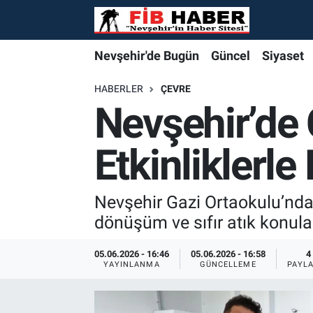
Foto Galeri
Nevşehir'de Bugün
Nevşehir'de Bugün
Nevşehir'de Bugün
Nöbetçi Eczaneler
Nevşehir'de Bugün
Güncel
Siyaset
Video
Güncel
Güncel
Güncel
Hava Durumu
HABERLER
ÇEVRE
Nevşehir’de 
Yazarlar
Siyaset
Siyaset
Siyaset
Trafik Durumu
Etkinliklerle
Özel Haber
Özel Haber
Özel Haber
Süper Lig Puan Durumu ve Fikstür
Turizm
Turizm
Turizm
Tüm Manşetler
Nevşehir Gazi Ortaokulu’nda 
dönüşüm ve sıfır atık konula
Ekonomi
Ekonomi
Ekonomi
Son Dakika Haberleri
05.06.2026 - 16:46
05.06.2026 - 16:58
4
YAYINLANMA
GÜNCELLEME
PAYL
Spor
Spor
Spor
Haber Arşivi
Yaşam
Gündem
Gündem