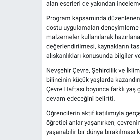
Genel
alan eserleri de yakından inceleme
Program kapsamında düzenlenen at
Asayiş
dostu uygulamaları deneyimleme i
Kültür - Sanat
malzemeler kullanılarak hazırlanan
değerlendirilmesi, kaynakların tas
Politika
alışkanlıkları konusunda bilgiler ve
Magazin
Nevşehir Çevre, Şehircilik ve İklim 
bilincinin küçük yaşlarda kazandı
Çevre
Çevre Haftası boyunca farklı yaş g
devam edeceğini belirtti.
Haberde İnsan
Öğrencilerin aktif katılımıyla ger
öğretici anlar yaşanırken, çevren
yaşanabilir bir dünya bırakılması 