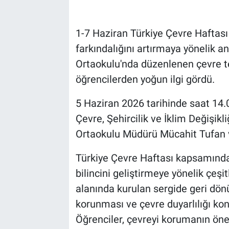
Bilim-Tek
1-7 Haziran Türkiye Çevre Haftası
farkındalığını artırmaya yönelik an
Teknoloji
Ortaokulu'nda düzenlenen çevre te
Röportaj
öğrencilerden yoğun ilgi gördü.
5 Haziran 2026 tarihinde saat 14.0
Kayseri
Çevre, Şehircilik ve İklim Değişik
Niğde
Ortaokulu Müdürü Mücahit Tufan ve
Aksaray
Türkiye Çevre Haftası kapsamınd
bilincini geliştirmeye yönelik çeşitl
Kırşehir
alanında kurulan sergide geri dönü
korunması ve çevre duyarlılığı kon
Yerel
Öğrenciler, çevreyi korumanın önem