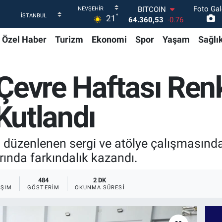
Foto Gal
DOLAR
°
21
47,7143
0.16
EURO
Özel Haber
Turizm
Ekonomi
Spor
Yaşam
Sağlı
55,0317
-0.02
STERLİN
64,2463
0.07
GRAM ALTIN
Çevre Haftası Renk
6574.81
1.44
BİST100
13.799
70
 Kutlandı
BITCOIN
64.360,53
-0.76
düzenlenen sergi ve atölye çalışmasında ö
rında farkındalık kazandı.
484
2 DK
AŞIM
GÖSTERIM
OKUNMA SÜRESI