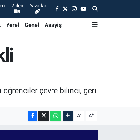
eri
Video
Yazarlar
k
Yerel
Genel
Asayiş
li
ğrenciler çevre bilinci, geri
-
+
A
A