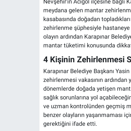
Nevşehir'in Acıgöl ilçesine bağlı
meydana gelen mantar zehirlenmes
Bilim-Tek
kasabasında doğadan topladıkları m
zehirlenme şüphesiyle hastaneye ka
Teknoloji
olayın ardından Karapınar Belediy
Röportaj
mantar tüketimi konusunda dikkatl
4 Kişinin Zehirlenmesi S
Kayseri
Karapınar Belediye Başkanı Yasi
Niğde
zehirlenmesi vakasının ardından ya
dönemlerde doğada yetişen mantarl
Aksaray
sağlık sorunlarına yol açabileceğin
Kırşehir
ve uzman kontrolünden geçmiş man
benzer olayların yaşanmaması içi
Yerel
gerektiğini ifade etti.