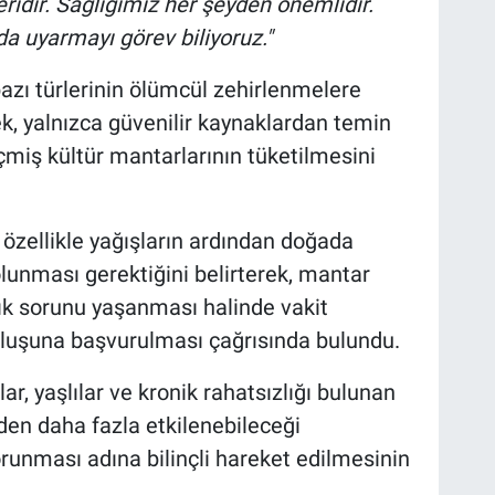
ridir. Sağlığımız her şeyden önemlidir.
a uyarmayı görev biliyoruz."
zı türlerinin ölümcül zehirlenmelere
k, yalnızca güvenilir kaynaklardan temin
miş kültür mantarlarının tüketilmesini
e özellikle yağışların ardından doğada
olunması gerektiğini belirterek, mantar
lık sorunu yaşanması halinde vakit
luşuna başvurulması çağrısında bulundu.
r, yaşlılar ve kronik rahatsızlığı bulunan
den daha fazla etkilenebileceği
korunması adına bilinçli hareket edilmesinin