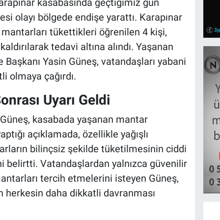
 Karapınar kasabasında geçtiğimiz gün
i olayı bölgede endişe yarattı. Karapınar
antarları tükettikleri öğrenilen 4 kişi,
ldırılarak tedavi altına alındı. Yaşanan
e Başkanı Yasin Güneş, vatandaşları yabani
i olmaya çağırdı.
onrası Uyarı Geldi
n Güneş, kasabada yaşanan mantar
ptığı açıklamada, özellikle yağışlı
arın bilinçsiz şekilde tüketilmesinin ciddi
i belirtti. Vatandaşlardan yalnızca güvenilir
tarları tercih etmelerini isteyen Güneş,
n herkesin daha dikkatli davranması