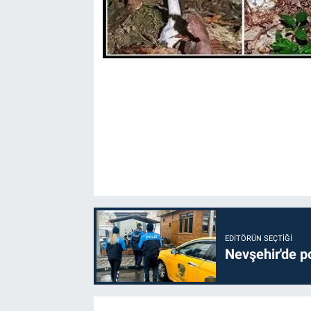
EDITÖRÜN SEÇTIĞI
Nevşehir'de po