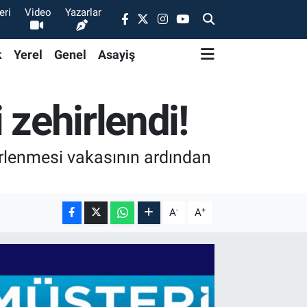
eri
Video
Yazarlar
k
Yerel
Genel
Asayiş
 zehirlendi!
rlenmesi vakasının ardından
-
+
A
A