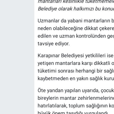
mantarları kesinlikle tüketmemele
Belediye olarak halkımızı bu konud
Uzmanlar da yabani mantarların ba
neden olabileceğine dikkat çekere
edilen ve uzman kontrolünden geç
tavsiye ediyor.
Karapınar Belediyesi yetkilileri is
yetişen mantarlara karşı dikkatli 
tüketimi sonrası herhangi bir sağ
kaybetmeden en yakın sağlık kuru
Öte yandan yapılan uyarıda, çocukla
bireylerin mantar zehirlenmelerin
hatırlatılarak, toplum sağlığının 
büyük önem taşıdığı vurgulandı.