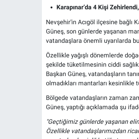
Genel
Karapınar’da 4 Kişi Zehirlendi
Asayiş
Nevşehir'in Acıgöl ilçesine bağlı 
Güneş, son günlerde yaşanan man
Kültür - Sanat
vatandaşlara önemli uyarılarda b
Politika
Özellikle yağışlı dönemlerde doğa
şekilde tüketilmesinin ciddi sağlı
Magazin
Başkan Güneş, vatandaşların tanım
Çevre
olmadıkları mantarları kesinlikle 
Haberde İnsan
Bölgede vatandaşların zaman zam
Güneş, yaptığı açıklamada şu ifade
"Geçtiğimiz günlerde yaşanan eli
Özellikle vatandaşlarımızdan rica