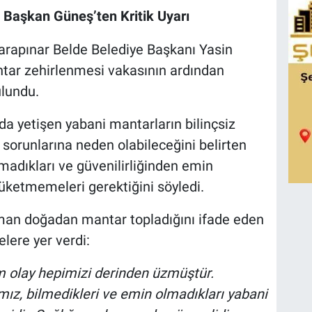
, Başkan Güneş’ten Kritik Uyarı
Karapınar Belde Belediye Başkanı Yasin
tar zehirlenmesi vakasının ardından
ulundu.
da yetişen yabani mantarların bilinçsiz
k sorunlarına neden olabileceğini belirten
adıkları ve güvenilirliğinden emin
tüketmemeleri gerektiğini söyledi.
an doğadan mantar topladığını ifade eden
lere yer verdi:
m olay hepimizi derinden üzmüştür.
mız, bilmedikleri ve emin olmadıkları yabani