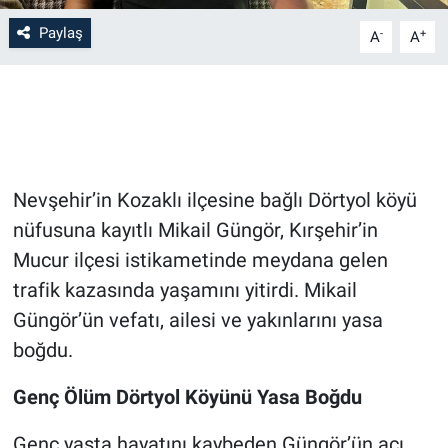
Paylaş
-
+
A
A
Bilim-Tek
Teknoloji
Röportaj
Nevşehir’in Kozaklı ilçesine bağlı Dörtyol köyü
Kayseri
nüfusuna kayıtlı Mikail Güngör, Kırşehir’in
Niğde
Mucur ilçesi istikametinde meydana gelen
trafik kazasında yaşamını yitirdi. Mikail
Aksaray
Güngör’ün vefatı, ailesi ve yakınlarını yasa
boğdu.
Kırşehir
Genç Ölüm Dörtyol Köyünü Yasa Boğdu
Yerel
Genç yaşta hayatını kaybeden Güngör’ün acı