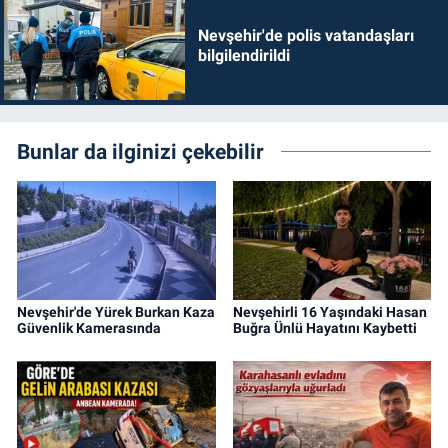
Nevşehir'de polis vatandaşları
bilgilendirildi
Bunlar da ilginizi çekebilir
Nevşehir'de Yürek Burkan Kaza
Nevşehirli 16 Yaşındaki Hasan
Güvenlik Kamerasında
Buğra Ünlü Hayatını Kaybetti