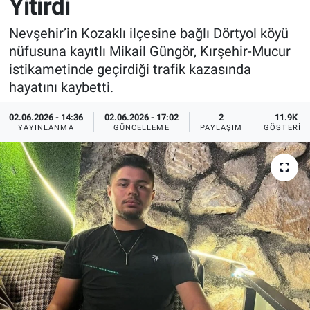
Yitirdi
Sağlık
İlan - Duyuru- Mesaj
İlan - Duyuru- Mesaj
Nevşehir’in Kozaklı ilçesine bağlı Dörtyol köyü
nüfusuna kayıtlı Mikail Güngör, Kırşehir-Mucur
Yerel
Türkiye Gündemi
Türkiye Gündemi
istikametinde geçirdiği trafik kazasında
hayatını kaybetti.
Genel
Sizden Gelenler
Sizden Gelenler
02.06.2026 - 14:36
02.06.2026 - 17:02
2
11.9K
YAYINLANMA
GÜNCELLEME
PAYLAŞIM
GÖSTERIM
Asayiş
Yaşam
Sağlık
Eğitim
Kültür
3.Sayfa
Medya