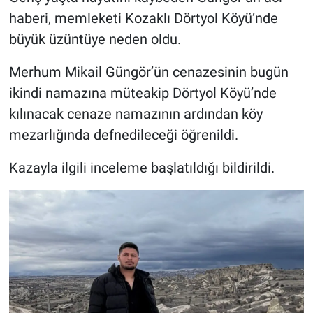
Genel
haberi, memleketi Kozaklı Dörtyol Köyü’nde
büyük üzüntüye neden oldu.
Asayiş
Merhum Mikail Güngör’ün cenazesinin bugün
Kültür - Sanat
ikindi namazına müteakip Dörtyol Köyü’nde
Politika
kılınacak cenaze namazının ardından köy
mezarlığında defnedileceği öğrenildi.
Magazin
Kazayla ilgili inceleme başlatıldığı bildirildi.
Çevre
Haberde İnsan