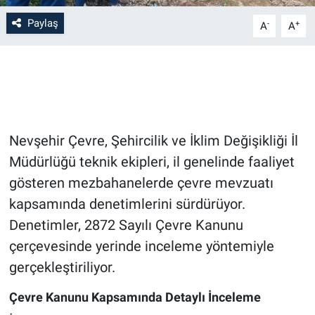
Paylaş
-
+
A
A
Bilim-Tek
Teknoloji
Röportaj
Nevşehir Çevre, Şehircilik ve İklim Değişikliği İl
Kayseri
Müdürlüğü teknik ekipleri, il genelinde faaliyet
Niğde
gösteren mezbahanelerde çevre mevzuatı
kapsamında denetimlerini sürdürüyor.
Aksaray
Denetimler, 2872 Sayılı Çevre Kanunu
çerçevesinde yerinde inceleme yöntemiyle
Kırşehir
gerçekleştiriliyor.
Yerel
Çevre Kanunu Kapsamında Detaylı İnceleme