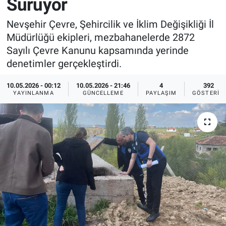
Sürüyor
Sağlık
İlan - Duyuru- Mesaj
İlan - Duyuru- Mesaj
Nevşehir Çevre, Şehircilik ve İklim Değişikliği İl
Müdürlüğü ekipleri, mezbahanelerde 2872
Yerel
Türkiye Gündemi
Türkiye Gündemi
Sayılı Çevre Kanunu kapsamında yerinde
denetimler gerçekleştirdi.
Genel
Sizden Gelenler
Sizden Gelenler
10.05.2026 - 00:12
10.05.2026 - 21:46
4
392
YAYINLANMA
GÜNCELLEME
PAYLAŞIM
GÖSTERIM
Asayiş
Yaşam
Sağlık
Eğitim
Kültür
3.Sayfa
Medya