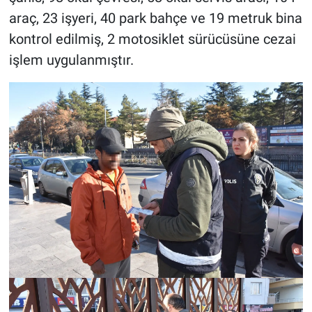
Genel
araç, 23 işyeri, 40 park bahçe ve 19 metruk bina
kontrol edilmiş, 2 motosiklet sürücüsüne cezai
Asayiş
işlem uygulanmıştır.
Kültür - Sanat
Politika
Magazin
Çevre
Haberde İnsan