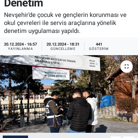
Denetim
Sağlık
İlan - Duyuru- Mesaj
İlan - Duyuru- Mesaj
Nevşehir'de çocuk ve gençlerin korunması ve
okul çevreleri ile servis araçlarına yönelik
Yerel
Türkiye Gündemi
Türkiye Gündemi
denetim uygulaması yapıldı.
Genel
Sizden Gelenler
Sizden Gelenler
20.12.2024 - 16:57
20.12.2024 - 18:31
441
YAYINLANMA
GÜNCELLEME
GÖSTERIM
Asayiş
Yaşam
Sağlık
Eğitim
Kültür
3.Sayfa
Medya