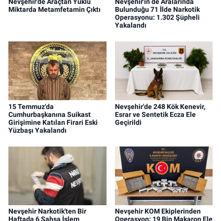
Nevşehir'de Araçtan Yüklü
Nevşehir'in de Aralarında
Miktarda Metamfetamin Çıktı
Bulunduğu 71 İlde Narkotik
Operasyonu: 1.302 Şüpheli
Yakalandı
15 Temmuz'da
Nevşehir'de 248 Kök Kenevir,
Cumhurbaşkanına Suikast
Esrar ve Sentetik Ecza Ele
Girişimine Katılan Firari Eski
Geçirildi
Yüzbaşı Yakalandı
Nevşehir Narkotik'ten Bir
Nevşehir KOM Ekiplerinden
Haftada 6 Şahsa İşlem
Operasyon: 19 Bin Makaron Ele