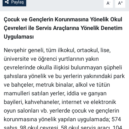
Paylaş
-
+
A
A
Bilim-Tek
Çocuk ve Gençlerin Korunmasına Yönelik Okul
Çevreleri ile Servis Araçlarına Yönelik Denetim
Teknoloji
Uygulaması
Röportaj
Nevşehir geneli, tüm ilkokul, ortaokul, lise,
Kayseri
üniversite ve öğrenci yurtlarının yakın
çevrelerinde okulla ilişkisi bulunmayan şüpheli
Niğde
şahıslara yönelik ve bu yerlerin yakınındaki park
ve bahçeler, metruk binalar, alkol ve tütün
Aksaray
mamulleri satılan yerler, iddia ve ganyan
bayileri, kahvehaneler, internet ve elektronik
Kırşehir
oyun salonları vb. yerlerde çocuk ve gençlerin
Yerel
korunmasına yönelik yapılan uygulamada; 574
şahıs, 98 okul çevresi, 58 okul servis aracı, 104