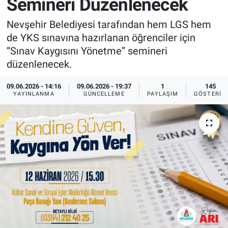
Semineri Düzenlenecek
Sağlık
İlan - Duyuru- Mesaj
İlan - Duyuru- Mesaj
Nevşehir Belediyesi tarafından hem LGS hem
de YKS sınavına hazırlanan öğrenciler için
Yerel
Türkiye Gündemi
Türkiye Gündemi
“Sınav Kaygısını Yönetme” semineri
düzenlenecek.
Genel
Sizden Gelenler
Sizden Gelenler
09.06.2026 - 14:16
09.06.2026 - 19:37
1
145
YAYINLANMA
GÜNCELLEME
PAYLAŞIM
GÖSTERIM
Asayiş
Yaşam
Sağlık
Eğitim
Kültür
3.Sayfa
Medya