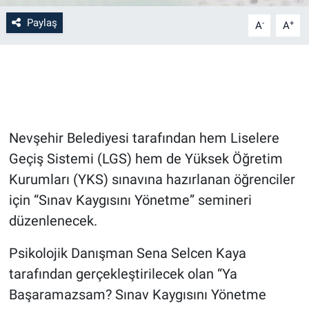
Paylaş
-
+
A
A
Bilim-Tek
Teknoloji
Röportaj
Nevşehir Belediyesi tarafından hem Liselere
Kayseri
Geçiş Sistemi (LGS) hem de Yüksek Öğretim
Niğde
Kurumları (YKS) sınavına hazırlanan öğrenciler
için “Sınav Kaygısını Yönetme” semineri
Aksaray
düzenlenecek.
Kırşehir
Psikolojik Danışman Sena Selcen Kaya
tarafından gerçekleştirilecek olan “Ya
Yerel
Başaramazsam? Sınav Kaygısını Yönetme