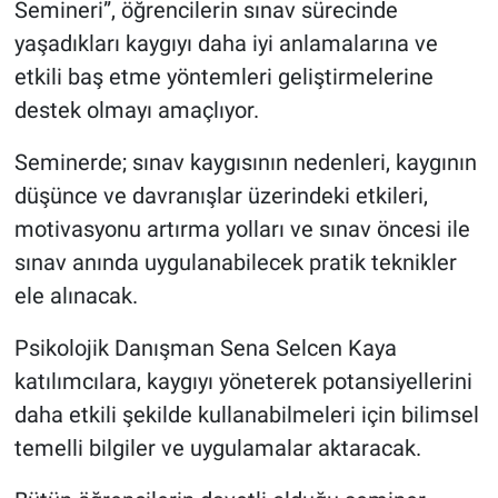
Semineri”, öğrencilerin sınav sürecinde
Genel
yaşadıkları kaygıyı daha iyi anlamalarına ve
Asayiş
etkili baş etme yöntemleri geliştirmelerine
destek olmayı amaçlıyor.
Kültür - Sanat
Seminerde; sınav kaygısının nedenleri, kaygının
Politika
düşünce ve davranışlar üzerindeki etkileri,
motivasyonu artırma yolları ve sınav öncesi ile
Magazin
sınav anında uygulanabilecek pratik teknikler
Çevre
ele alınacak.
Psikolojik Danışman Sena Selcen Kaya
Haberde İnsan
katılımcılara, kaygıyı yöneterek potansiyellerini
daha etkili şekilde kullanabilmeleri için bilimsel
temelli bilgiler ve uygulamalar aktaracak.