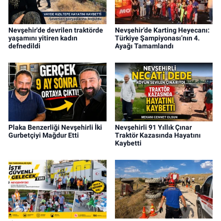
Nevşehir'de devrilen traktörde
Nevşehir’de Karting Heyecanı:
yaşamını yitiren kadın
Türkiye Şampiyonası’nın 4.
defnedildi
Ayağı Tamamlandı
Plaka Benzerliği Nevşehirli İki
Nevşehirli 91 Yıllık Çınar
Gurbetçiyi Mağdur Etti
Traktör Kazasında Hayatını
Kaybetti