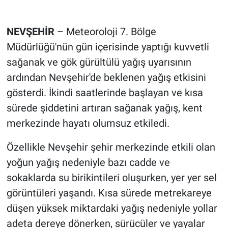
Genel
Asayiş
NEVŞEHİR
– Meteoroloji 7. Bölge
Müdürlüğü'nün gün içerisinde yaptığı kuvvetli
Kültür - Sanat
sağanak ve gök gürültülü yağış uyarısının
ardından Nevşehir'de beklenen yağış etkisini
Politika
gösterdi. İkindi saatlerinde başlayan ve kısa
sürede şiddetini artıran sağanak yağış, kent
Magazin
merkezinde hayatı olumsuz etkiledi.
Çevre
Özellikle Nevşehir şehir merkezinde etkili olan
Haberde İnsan
yoğun yağış nedeniyle bazı cadde ve
sokaklarda su birikintileri oluşurken, yer yer sel
görüntüleri yaşandı. Kısa sürede metrekareye
düşen yüksek miktardaki yağış nedeniyle yollar
adeta dereye dönerken, sürücüler ve yayalar