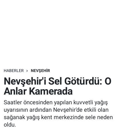
Sağlık
İlan - Duyuru- Mesaj
İlan - Duyuru- Mesaj
Yerel
Türkiye Gündemi
Türkiye Gündemi
Genel
Sizden Gelenler
Sizden Gelenler
Asayiş
Yaşam
Sağlık
HABERLER
NEVŞEHIR
Nevşehir'i Sel Götürdü: O
Eğitim
Anlar Kamerada
Kültür
Saatler öncesinden yapılan kuvvetli yağış
uyarısının ardından Nevşehir'de etkili olan
3.Sayfa
sağanak yağış kent merkezinde sele neden
oldu.
Medya