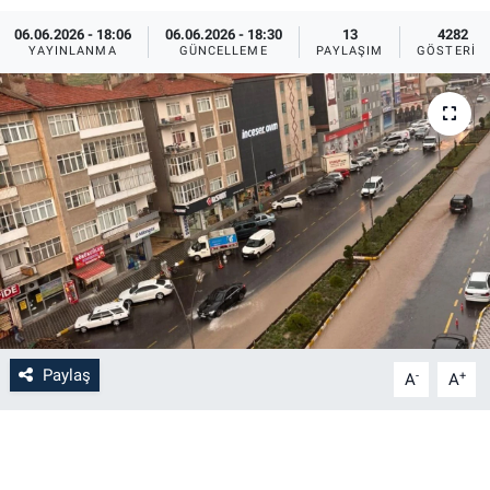
06.06.2026 - 18:06
06.06.2026 - 18:30
13
4282
Bilim-Tek
YAYINLANMA
GÜNCELLEME
PAYLAŞIM
GÖSTERIM
Teknoloji
Röportaj
Kayseri
Niğde
Aksaray
Paylaş
-
+
A
A
Kırşehir
Yerel