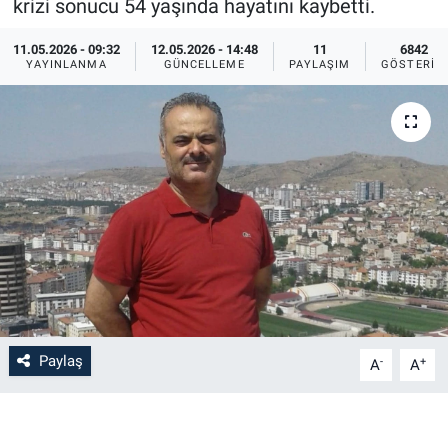
krizi sonucu 54 yaşında hayatını kaybetti.
Bilim-Tek
11.05.2026 - 09:32
12.05.2026 - 14:48
11
6842
YAYINLANMA
GÜNCELLEME
PAYLAŞIM
GÖSTERIM
Teknoloji
Röportaj
Kayseri
Niğde
Aksaray
Kırşehir
Paylaş
-
+
A
A
Yerel