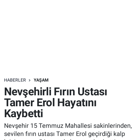
Sağlık
İlan - Duyuru- Mesaj
İlan - Duyuru- Mesaj
Yerel
Türkiye Gündemi
Türkiye Gündemi
Genel
Sizden Gelenler
Sizden Gelenler
Asayiş
Yaşam
Sağlık
HABERLER
YAŞAM
Nevşehirli Fırın Ustası
Eğitim
Tamer Erol Hayatını
Kültür
Kaybetti
3.Sayfa
Nevşehir 15 Temmuz Mahallesi sakinlerinden,
sevilen fırın ustası Tamer Erol geçirdiği kalp
Medya