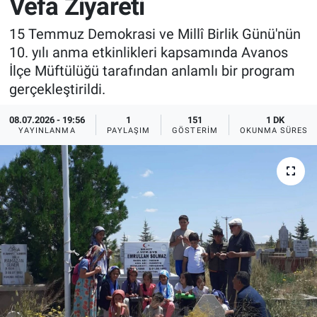
Vefa Ziyareti
Sağlık
İlan - Duyuru- Mesaj
İlan - Duyuru- Mesaj
15 Temmuz Demokrasi ve Millî Birlik Günü'nün
10. yılı anma etkinlikleri kapsamında Avanos
Yerel
Türkiye Gündemi
Türkiye Gündemi
İlçe Müftülüğü tarafından anlamlı bir program
gerçekleştirildi.
Genel
Sizden Gelenler
Sizden Gelenler
08.07.2026 - 19:56
1
151
1 DK
YAYINLANMA
PAYLAŞIM
GÖSTERIM
OKUNMA SÜRESI
Asayiş
Yaşam
Sağlık
Eğitim
Kültür
3.Sayfa
Medya