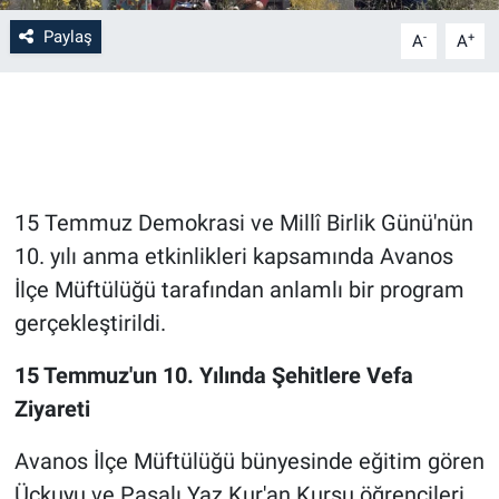
Paylaş
-
+
A
A
Bilim-Tek
Teknoloji
Röportaj
15 Temmuz Demokrasi ve Millî Birlik Günü'nün
Kayseri
10. yılı anma etkinlikleri kapsamında Avanos
Niğde
İlçe Müftülüğü tarafından anlamlı bir program
gerçekleştirildi.
Aksaray
15 Temmuz'un 10. Yılında Şehitlere Vefa
Kırşehir
Ziyareti
Yerel
Avanos İlçe Müftülüğü bünyesinde eğitim gören
Üçkuyu ve Paşalı Yaz Kur'an Kursu öğrencileri,