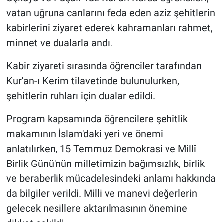
Genel
vatan uğruna canlarını feda eden aziz şehitlerin
kabirlerini ziyaret ederek kahramanları rahmet,
Asayiş
minnet ve dualarla andı.
Kültür - Sanat
Kabir ziyareti sırasında öğrenciler tarafından
Politika
Kur'an-ı Kerim tilavetinde bulunulurken,
şehitlerin ruhları için dualar edildi.
Magazin
Program kapsamında öğrencilere şehitlik
Çevre
makamının İslam'daki yeri ve önemi
anlatılırken, 15 Temmuz Demokrasi ve Millî
Haberde İnsan
Birlik Günü'nün milletimizin bağımsızlık, birlik
ve beraberlik mücadelesindeki anlamı hakkında
da bilgiler verildi. Milli ve manevi değerlerin
gelecek nesillere aktarılmasının önemine