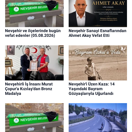
Nevşehir ve ilçelerinde bugün
Nevşehir Sanayi Esnaflarından
vefat edenler (05.08.2026)
Ahmet Akay Vefat Etti
Nevşehirli İş İnsanı Murat
Nevşehir'i Üzen Kaza: 14
Çopur'a Kızılay'dan Bronz
Yaşındaki Bayram
Madalya
Gözyaşlarıyla Uğurlandı