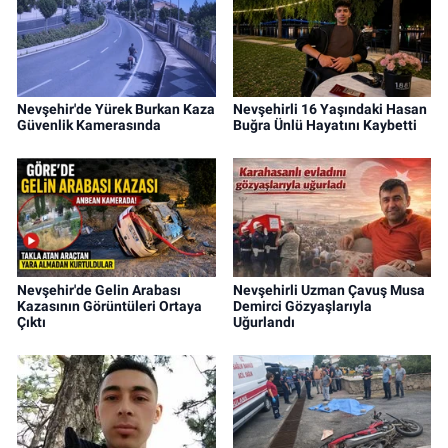
Nevşehir'de Yürek Burkan Kaza
Nevşehirli 16 Yaşındaki Hasan
Güvenlik Kamerasında
Buğra Ünlü Hayatını Kaybetti
Nevşehir'de Gelin Arabası
Nevşehirli Uzman Çavuş Musa
Kazasının Görüntüleri Ortaya
Demirci Gözyaşlarıyla
Çıktı
Uğurlandı