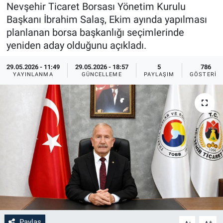
Nevşehir Ticaret Borsası Yönetim Kurulu
Sağlık
İlan - Duyuru- Mesaj
İlan - Duyuru- Mesaj
Başkanı İbrahim Salaş, Ekim ayında yapılması
planlanan borsa başkanlığı seçimlerinde
Yerel
Türkiye Gündemi
Türkiye Gündemi
yeniden aday olduğunu açıkladı.
29.05.2026 - 11:49
29.05.2026 - 18:57
5
786
Genel
Sizden Gelenler
Sizden Gelenler
YAYINLANMA
GÜNCELLEME
PAYLAŞIM
GÖSTERIM
Asayiş
Yaşam
Sağlık
Eğitim
Kültür
3.Sayfa
Medya
Paylaş
-
+