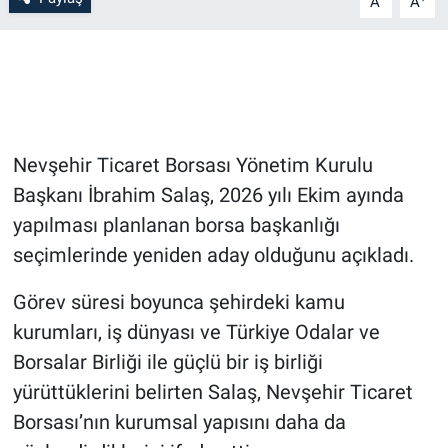
A
A
Bilim-Tek
Teknoloji
Röportaj
Nevşehir Ticaret Borsası Yönetim Kurulu
Başkanı İbrahim Salaş, 2026 yılı Ekim ayında
Kayseri
yapılması planlanan borsa başkanlığı
Niğde
seçimlerinde yeniden aday olduğunu açıkladı.
Görev süresi boyunca şehirdeki kamu
Aksaray
kurumları, iş dünyası ve Türkiye Odalar ve
Kırşehir
Borsalar Birliği ile güçlü bir iş birliği
yürüttüklerini belirten Salaş, Nevşehir Ticaret
Yerel
Borsası’nın kurumsal yapısını daha da