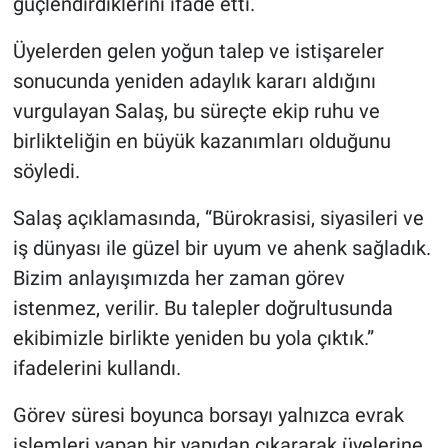
güçlendirdiklerini ifade etti.
Genel
Üyelerden gelen yoğun talep ve istişareler
Asayiş
sonucunda yeniden adaylık kararı aldığını
vurgulayan Salaş, bu süreçte ekip ruhu ve
Kültür - Sanat
birlikteliğin en büyük kazanımları olduğunu
Politika
söyledi.
Magazin
Salaş açıklamasında, “Bürokrasisi, siyasileri ve
iş dünyası ile güzel bir uyum ve ahenk sağladık.
Çevre
Bizim anlayışımızda her zaman görev
istenmez, verilir. Bu talepler doğrultusunda
Haberde İnsan
ekibimizle birlikte yeniden bu yola çıktık.”
ifadelerini kullandı.
Görev süresi boyunca borsayı yalnızca evrak
işlemleri yapan bir yapıdan çıkararak üyelerine