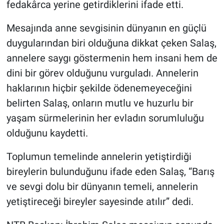
fedakârca yerine getirdiklerini ifade etti.
Genel
Mesajında anne sevgisinin dünyanın en güçlü
Asayiş
duygularından biri olduğuna dikkat çeken Salaş,
Kültür - Sanat
annelere saygı göstermenin hem insani hem de
dini bir görev olduğunu vurguladı. Annelerin
Politika
haklarının hiçbir şekilde ödenemeyeceğini
belirten Salaş, onların mutlu ve huzurlu bir
Magazin
yaşam sürmelerinin her evladın sorumluluğu
Çevre
olduğunu kaydetti.
Toplumun temelinde annelerin yetiştirdiği
Haberde İnsan
bireylerin bulunduğunu ifade eden Salaş, “Barış
ve sevgi dolu bir dünyanın temeli, annelerin
yetiştireceği bireyler sayesinde atılır” dedi.