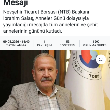
Mesajı
Sağlık
İlan - Duyuru- Mesaj
İlan - Duyuru- Mesaj
Nevşehir Ticaret Borsası (NTB) Başkanı
İbrahim Salaş, Anneler Günü dolayısıyla
Yerel
Türkiye Gündemi
Türkiye Gündemi
yayımladığı mesajda tüm annelerin ve şehit
annelerinin gününü kutladı.
Genel
Sizden Gelenler
Sizden Gelenler
09.05.2026 - 14:40
1
53
1 DK
YAYINLANMA
PAYLAŞIM
GÖSTERIM
OKUNMA SÜRESI
Asayiş
Yaşam
Sağlık
Eğitim
Kültür
3.Sayfa
Medya