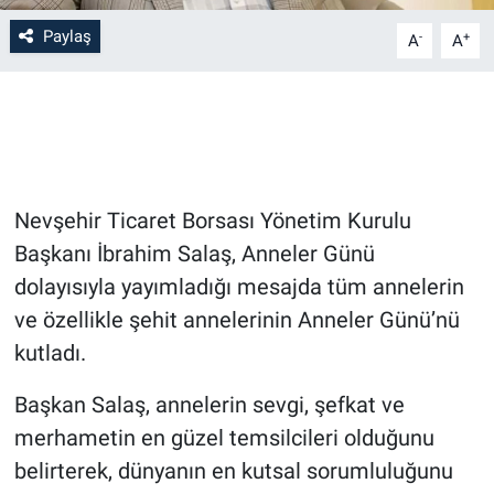
Paylaş
-
+
A
A
Bilim-Tek
Teknoloji
Röportaj
Nevşehir Ticaret Borsası Yönetim Kurulu
Kayseri
Başkanı İbrahim Salaş, Anneler Günü
Niğde
dolayısıyla yayımladığı mesajda tüm annelerin
ve özellikle şehit annelerinin Anneler Günü’nü
Aksaray
kutladı.
Kırşehir
Başkan Salaş, annelerin sevgi, şefkat ve
merhametin en güzel temsilcileri olduğunu
Yerel
belirterek, dünyanın en kutsal sorumluluğunu