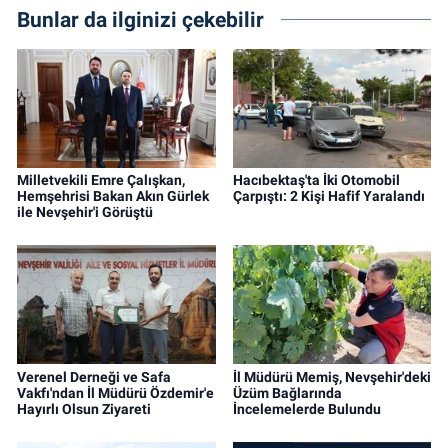
Bunlar da ilginizi çekebilir
Milletvekili Emre Çalışkan,
Hacıbektaş'ta İki Otomobil
Hemşehrisi Bakan Akın Gürlek
Çarpıştı: 2 Kişi Hafif Yaralandı
ile Nevşehir'i Görüştü
Verenel Derneği ve Safa
İl Müdürü Memiş, Nevşehir'deki
Vakfı'ndan İl Müdürü Özdemir'e
Üzüm Bağlarında
Hayırlı Olsun Ziyareti
İncelemelerde Bulundu