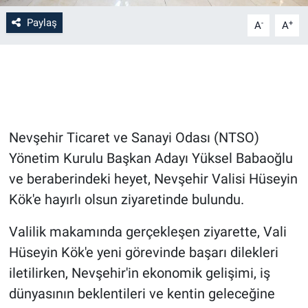
Paylaş
-
+
A
A
Bilim-Tek
Teknoloji
Röportaj
Nevşehir Ticaret ve Sanayi Odası (NTSO)
Kayseri
Yönetim Kurulu Başkan Adayı Yüksel Babaoğlu
Niğde
ve beraberindeki heyet, Nevşehir Valisi Hüseyin
Kök'e hayırlı olsun ziyaretinde bulundu.
Aksaray
Valilik makamında gerçekleşen ziyarette, Vali
Kırşehir
Hüseyin Kök'e yeni görevinde başarı dilekleri
iletilirken, Nevşehir'in ekonomik gelişimi, iş
Yerel
dünyasının beklentileri ve kentin geleceğine