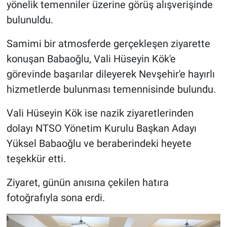
yönelik temenniler üzerine görüş alışverişinde
Genel
bulunuldu.
Asayiş
Samimi bir atmosferde gerçekleşen ziyarette
Kültür - Sanat
konuşan Babaoğlu, Vali Hüseyin Kök'e
görevinde başarılar dileyerek Nevşehir'e hayırlı
Politika
hizmetlerde bulunması temennisinde bulundu.
Magazin
Vali Hüseyin Kök ise nazik ziyaretlerinden
dolayı NTSO Yönetim Kurulu Başkan Adayı
Çevre
Yüksel Babaoğlu ve beraberindeki heyete
teşekkür etti.
Haberde İnsan
Ziyaret, günün anısına çekilen hatıra
fotoğrafıyla sona erdi.