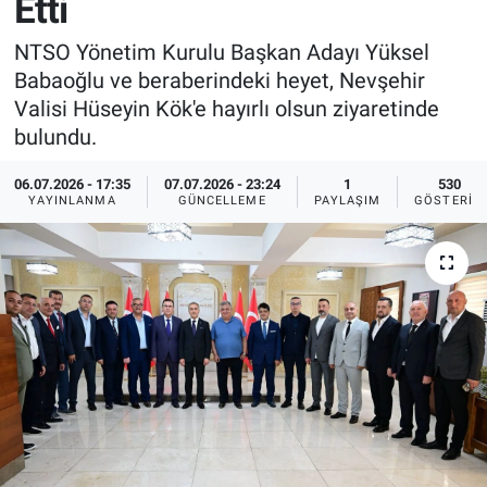
Etti
Sağlık
İlan - Duyuru- Mesaj
İlan - Duyuru- Mesaj
NTSO Yönetim Kurulu Başkan Adayı Yüksel
Babaoğlu ve beraberindeki heyet, Nevşehir
Yerel
Türkiye Gündemi
Türkiye Gündemi
Valisi Hüseyin Kök'e hayırlı olsun ziyaretinde
bulundu.
Genel
Sizden Gelenler
Sizden Gelenler
06.07.2026 - 17:35
07.07.2026 - 23:24
1
530
YAYINLANMA
GÜNCELLEME
PAYLAŞIM
GÖSTERIM
Asayiş
Yaşam
Sağlık
Eğitim
Kültür
3.Sayfa
Medya