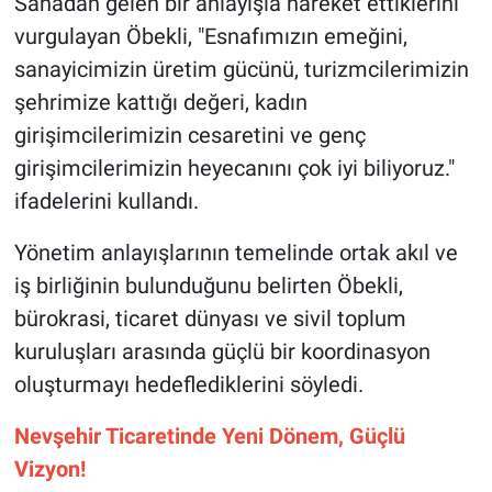
Sahadan gelen bir anlayışla hareket ettiklerini
Genel
vurgulayan Öbekli, "Esnafımızın emeğini,
Asayiş
sanayicimizin üretim gücünü, turizmcilerimizin
şehrimize kattığı değeri, kadın
Kültür - Sanat
girişimcilerimizin cesaretini ve genç
girişimcilerimizin heyecanını çok iyi biliyoruz."
Politika
ifadelerini kullandı.
Magazin
Yönetim anlayışlarının temelinde ortak akıl ve
iş birliğinin bulunduğunu belirten Öbekli,
Çevre
bürokrasi, ticaret dünyası ve sivil toplum
Haberde İnsan
kuruluşları arasında güçlü bir koordinasyon
oluşturmayı hedeflediklerini söyledi.
Nevşehir Ticaretinde Yeni Dönem, Güçlü
Vizyon!