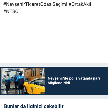
#NevşehirTicaretOdasıSeçimi #OrtakAkıl
#NTSO
Nevşehir'de polis vatandaşları
bilgilendirildi
Bunlar da ilginizi çekebilir