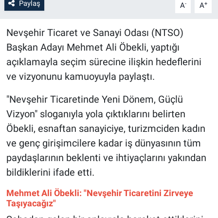
Paylaş
-
+
A
A
Bilim-Tek
Nevşehir Ticaret ve Sanayi Odası (NTSO)
Başkan Adayı Mehmet Ali Öbekli, yaptığı
Teknoloji
açıklamayla seçim sürecine ilişkin hedeflerini
Röportaj
ve vizyonunu kamuoyuyla paylaştı.
Kayseri
"Nevşehir Ticaretinde Yeni Dönem, Güçlü
Vizyon" sloganıyla yola çıktıklarını belirten
Niğde
Öbekli, esnaftan sanayiciye, turizmciden kadın
ve genç girişimcilere kadar iş dünyasının tüm
Aksaray
paydaşlarının beklenti ve ihtiyaçlarını yakından
bildiklerini ifade etti.
Kırşehir
Mehmet Ali Öbekli: "Nevşehir Ticaretini Zirveye
Yerel
Taşıyacağız"