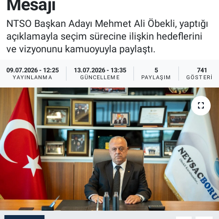
Mesajı
Sağlık
İlan - Duyuru- Mesaj
İlan - Duyuru- Mesaj
NTSO Başkan Adayı Mehmet Ali Öbekli, yaptığı
açıklamayla seçim sürecine ilişkin hedeflerini
Yerel
Türkiye Gündemi
Türkiye Gündemi
ve vizyonunu kamuoyuyla paylaştı.
Genel
Sizden Gelenler
Sizden Gelenler
09.07.2026 - 12:25
13.07.2026 - 13:35
5
741
YAYINLANMA
GÜNCELLEME
PAYLAŞIM
GÖSTERIM
Asayiş
Yaşam
Sağlık
Eğitim
Kültür
3.Sayfa
Medya