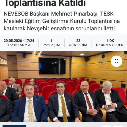
Toplantısına Katıldı
Sağlık
İlan - Duyuru- Mesaj
İlan - Duyuru- Mesaj
NEVESOB Başkanı Mehmet Pınarbaşı, TESK
Mesleki Eğitim Geliştirme Kurulu Toplantısı’na
Yerel
Türkiye Gündemi
Türkiye Gündemi
katılarak Nevşehir esnafının sorunlarını iletti.
Genel
Sizden Gelenler
Sizden Gelenler
20.05.2026 - 17:24
1
23
1 DK
YAYINLANMA
PAYLAŞIM
GÖSTERIM
OKUNMA SÜRESI
Asayiş
Yaşam
Sağlık
Eğitim
Kültür
3.Sayfa
Medya