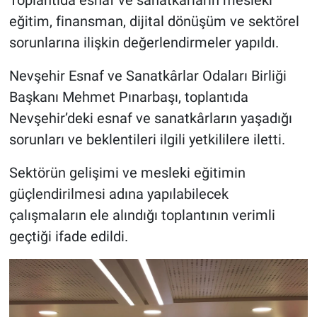
Genel
eğitim, finansman, dijital dönüşüm ve sektörel
sorunlarına ilişkin değerlendirmeler yapıldı.
Asayiş
Nevşehir Esnaf ve Sanatkârlar Odaları Birliği
Kültür - Sanat
Başkanı Mehmet Pınarbaşı, toplantıda
Politika
Nevşehir’deki esnaf ve sanatkârların yaşadığı
sorunları ve beklentileri ilgili yetkililere iletti.
Magazin
Sektörün gelişimi ve mesleki eğitimin
Çevre
güçlendirilmesi adına yapılabilecek
çalışmaların ele alındığı toplantının verimli
Haberde İnsan
geçtiği ifade edildi.