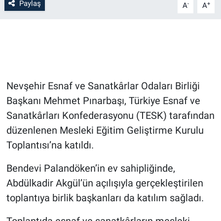
Paylaş
-
+
A
A
Bilim-Tek
Teknoloji
Röportaj
Nevşehir Esnaf ve Sanatkârlar Odaları Birliği
Kayseri
Başkanı Mehmet Pınarbaşı, Türkiye Esnaf ve
Sanatkârları Konfederasyonu (TESK) tarafından
Niğde
düzenlenen Mesleki Eğitim Geliştirme Kurulu
Toplantısı’na katıldı.
Aksaray
Bendevi Palandöken’in ev sahipliğinde,
Kırşehir
Abdülkadir Akgül’ün açılışıyla gerçekleştirilen
toplantıya birlik başkanları da katılım sağladı.
Yerel
Toplantıda esnaf ve sanatkârların mesleki