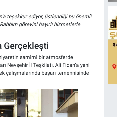
an'a teşekkür ediyor, üstlendiği bu önemli
 Rabbim görevini hayırlı hizmetlerle
 Gerçekleşti
ğı ziyaretin samimi bir atmosferde
rı Nevşehir İl Teşkilatı, Ali Fidan’a yeni
rek çalışmalarında başarı temennisinde