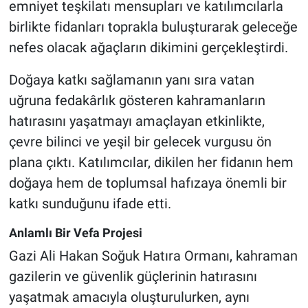
emniyet teşkilatı mensupları ve katılımcılarla
Genel
birlikte fidanları toprakla buluşturarak geleceğe
Asayiş
nefes olacak ağaçların dikimini gerçekleştirdi.
Kültür - Sanat
Doğaya katkı sağlamanın yanı sıra vatan
uğruna fedakârlık gösteren kahramanların
Politika
hatırasını yaşatmayı amaçlayan etkinlikte,
çevre bilinci ve yeşil bir gelecek vurgusu ön
Magazin
plana çıktı. Katılımcılar, dikilen her fidanın hem
Çevre
doğaya hem de toplumsal hafızaya önemli bir
katkı sunduğunu ifade etti.
Haberde İnsan
Anlamlı Bir Vefa Projesi
Gazi Ali Hakan Soğuk Hatıra Ormanı, kahraman
gazilerin ve güvenlik güçlerinin hatırasını
yaşatmak amacıyla oluşturulurken, aynı