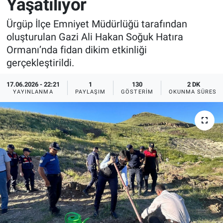
Yaşatılıyor
Sağlık
İlan - Duyuru- Mesaj
İlan - Duyuru- Mesaj
Ürgüp İlçe Emniyet Müdürlüğü tarafından
oluşturulan Gazi Ali Hakan Soğuk Hatıra
Yerel
Türkiye Gündemi
Türkiye Gündemi
Ormanı’nda fidan dikim etkinliği
gerçekleştirildi.
Genel
Sizden Gelenler
Sizden Gelenler
17.06.2026 - 22:21
1
130
2 DK
YAYINLANMA
PAYLAŞIM
GÖSTERIM
OKUNMA SÜRESI
Asayiş
Yaşam
Sağlık
Eğitim
Kültür
3.Sayfa
Medya