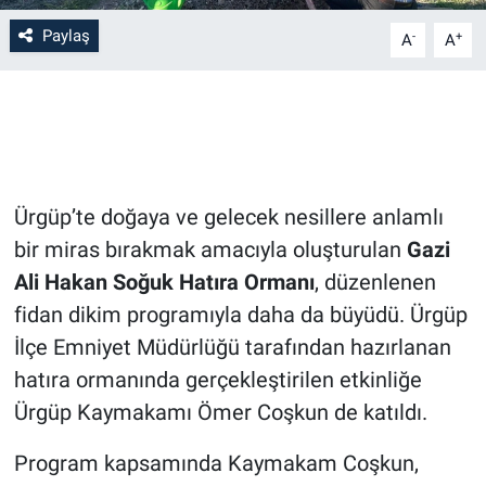
Paylaş
-
+
A
A
Bilim-Tek
Teknoloji
Röportaj
Ürgüp’te doğaya ve gelecek nesillere anlamlı
Kayseri
bir miras bırakmak amacıyla oluşturulan
Gazi
Niğde
Ali Hakan Soğuk Hatıra Ormanı
, düzenlenen
fidan dikim programıyla daha da büyüdü. Ürgüp
Aksaray
İlçe Emniyet Müdürlüğü tarafından hazırlanan
hatıra ormanında gerçekleştirilen etkinliğe
Kırşehir
Ürgüp Kaymakamı Ömer Coşkun de katıldı.
Yerel
Program kapsamında Kaymakam Coşkun,