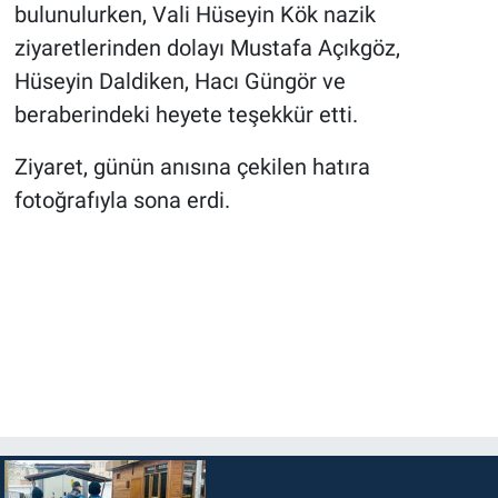
Genel
bulunulurken, Vali Hüseyin Kök nazik
ziyaretlerinden dolayı Mustafa Açıkgöz,
Asayiş
Hüseyin Daldiken, Hacı Güngör ve
beraberindeki heyete teşekkür etti.
Kültür - Sanat
Ziyaret, günün anısına çekilen hatıra
Politika
fotoğrafıyla sona erdi.
Magazin
Çevre
Haberde İnsan