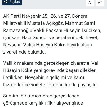
Paylaş
-
+
A
A
Bilim-Tek
AK Parti Nevşehir 25., 26. ve 27. Dönem
Milletvekili Mustafa Açıkgöz, Mahmut Sami
Teknoloji
Ramazanoğlu Vakfı Başkanı Hüseyin Daldiken,
Röportaj
iş insanı Hacı Güngör ve beraberindeki heyet,
Nevşehir Valisi Hüseyin Kök'e hayırlı olsun
Kayseri
ziyaretinde bulundu.
Niğde
Valilik makamında gerçekleşen ziyarette, Vali
Hüseyin Kök'e yeni görevinde başarı dilekleri
Aksaray
iletilirken, Nevşehir'in gelişimi ve kamu
hizmetlerine yönelik temenniler de paylaşıldı.
Kırşehir
Samimi bir atmosferde gerçekleşen
Yerel
görüşmede karşılıklı fikir alışverişinde