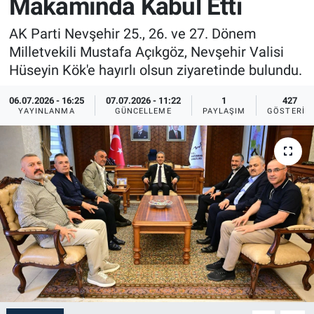
Makamında Kabul Etti
Sağlık
İlan - Duyuru- Mesaj
İlan - Duyuru- Mesaj
AK Parti Nevşehir 25., 26. ve 27. Dönem
Milletvekili Mustafa Açıkgöz, Nevşehir Valisi
Yerel
Türkiye Gündemi
Türkiye Gündemi
Hüseyin Kök'e hayırlı olsun ziyaretinde bulundu.
Genel
Sizden Gelenler
Sizden Gelenler
06.07.2026 - 16:25
07.07.2026 - 11:22
1
427
YAYINLANMA
GÜNCELLEME
PAYLAŞIM
GÖSTERIM
Asayiş
Yaşam
Sağlık
Eğitim
Kültür
3.Sayfa
Medya