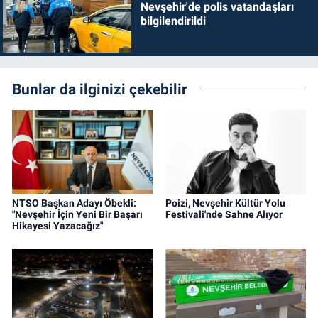
Nevşehir'de polis vatandaşları
bilgilendirildi
Bunlar da ilginizi çekebilir
NTSO Başkan Adayı Öbekli:
Poizi, Nevşehir Kültür Yolu
"Nevşehir İçin Yeni Bir Başarı
Festivali'nde Sahne Alıyor
Hikayesi Yazacağız"