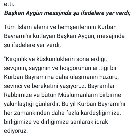
Genel
etti.
Başkan Aygün mesajında şu ifadelere yer verdi;
Asayiş
Tüm İslam alemi ve hemşerilerinin Kurban
Kültür - Sanat
Bayramı'nı kutlayan Başkan Aygün, mesajında
şu ifadelere yer verdi;
Politika
"Kırgınlık ve küskünlüklerin sona erdiği,
Magazin
sevginin, saygının ve hoşgörünün arttığı bir
Kurban Bayramı'na daha ulaşmanın huzuru,
Çevre
sevinci ve bereketini yaşıyoruz. Bayramlar
Haberde İnsan
Rabbimize ve bütün Müslümanların birbirine
yakınlaştığı günlerdir. Bu yıl Kurban Bayramı'nı
her zamankinden daha fazla kardeşliğimize,
birliğimize ve dirliğimize sarılarak idrak
ediyoruz.