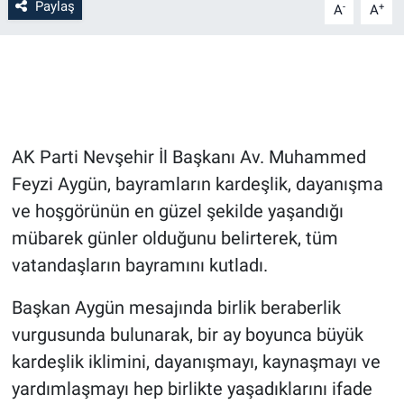
Paylaş
-
+
A
A
Bilim-Tek
Teknoloji
Röportaj
AK Parti Nevşehir İl Başkanı Av. Muhammed
Kayseri
Feyzi Aygün, bayramların kardeşlik, dayanışma
ve hoşgörünün en güzel şekilde yaşandığı
Niğde
mübarek günler olduğunu belirterek, tüm
vatandaşların bayramını kutladı.
Aksaray
Başkan Aygün mesajında birlik beraberlik
Kırşehir
vurgusunda bulunarak, bir ay boyunca büyük
kardeşlik iklimini, dayanışmayı, kaynaşmayı ve
Yerel
yardımlaşmayı hep birlikte yaşadıklarını ifade