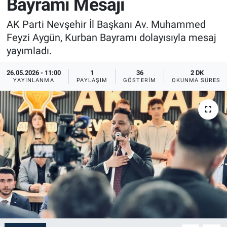
Bayramı Mesajı
Sağlık
İlan - Duyuru- Mesaj
İlan - Duyuru- Mesaj
AK Parti Nevşehir İl Başkanı Av. Muhammed
Feyzi Aygün, Kurban Bayramı dolayısıyla mesaj
Yerel
Türkiye Gündemi
Türkiye Gündemi
yayımladı.
Genel
Sizden Gelenler
Sizden Gelenler
26.05.2026 - 11:00
1
36
2 DK
YAYINLANMA
PAYLAŞIM
GÖSTERIM
OKUNMA SÜRESI
Asayiş
Yaşam
Sağlık
Eğitim
Kültür
3.Sayfa
Medya