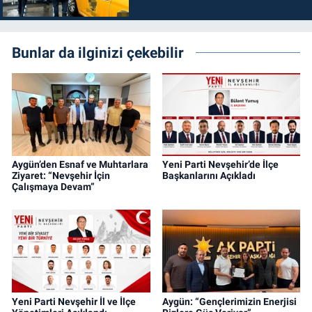
Bunlar da ilginizi çekebilir
Aygün’den Esnaf ve Muhtarlara
Yeni Parti Nevşehir’de İlçe
Ziyaret: “Nevşehir İçin
Başkanlarını Açıkladı
Çalışmaya Devam”
Yeni Parti Nevşehir İl ve İlçe
Aygün: “Gençlerimizin Enerjisi