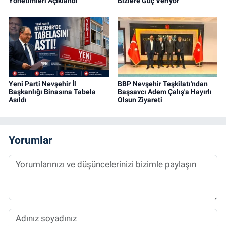
Yönetimleri Açıklandı
Bizlere Güç Veriyor”
Yeni Parti Nevşehir İl
BBP Nevşehir Teşkilatı'ndan
Başkanlığı Binasına Tabela
Başsavcı Adem Çalış'a Hayırlı
Asıldı
Olsun Ziyareti
Yorumlar