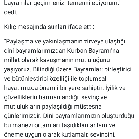
bayramlar geçirmenizi temenni ediyorum."
Genel
dedi.
Asayiş
Kılıç mesajında şunları ifade etti;
Kültür - Sanat
"Paylaşma ve yakınlaşmanın zirveye ulaştığı
Politika
dini bayramlarımızdan Kurban Bayramı’na
millet olarak kavuşmanın mutluluğunu
Magazin
yaşıyoruz. Bilindiği üzere Bayramlar; birleştirici
ve bütünleştirici özelliği ile toplumsal
Çevre
hayatımızda önemli bir yere sahiptir. İyilik ve
güzelliklerin harmanlandığı, sevinç ve
Haberde İnsan
mutlulukların paylaşıldığı müstesna
günlerimizdir. Dini bayramlarımızın oluşturduğu
bu manevi ortamları taşıdıkları anlam ve
öneme uygun olarak kutlamalı; sevincini,