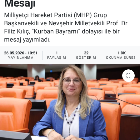
Mesajı
Sağlık
İlan - Duyuru- Mesaj
İlan - Duyuru- Mesaj
Milliyetçi Hareket Partisi (MHP) Grup
Başkanvekili ve Nevşehir Milletvekili Prof. Dr.
Yerel
Türkiye Gündemi
Türkiye Gündemi
Filiz Kılıç, “Kurban Bayramı” dolayısı ile bir
mesaj yayımladı.
Genel
Sizden Gelenler
Sizden Gelenler
26.05.2026 - 10:51
1
32
1 DK
YAYINLANMA
PAYLAŞIM
GÖSTERIM
OKUNMA SÜRESI
Asayiş
Yaşam
Sağlık
Eğitim
Kültür
3.Sayfa
Medya