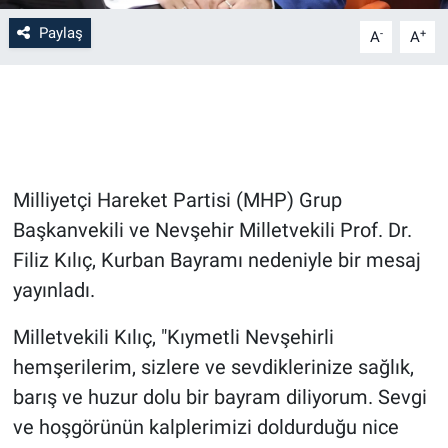
Paylaş
-
+
A
A
Bilim-Tek
Teknoloji
Röportaj
Milliyetçi Hareket Partisi (MHP) Grup
Kayseri
Başkanvekili ve Nevşehir Milletvekili Prof. Dr.
Niğde
Filiz Kılıç, Kurban Bayramı nedeniyle bir mesaj
yayınladı.
Aksaray
Milletvekili Kılıç, "Kıymetli Nevşehirli
Kırşehir
hemşerilerim, sizlere ve sevdiklerinize sağlık,
barış ve huzur dolu bir bayram diliyorum. Sevgi
Yerel
ve hoşgörünün kalplerimizi doldurduğu nice