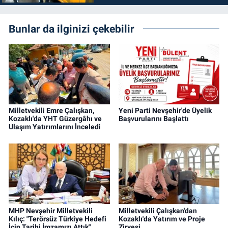
Bunlar da ilginizi çekebilir
Milletvekili Emre Çalışkan,
Yeni Parti Nevşehir'de Üyelik
Kozaklı'da YHT Güzergâhı ve
Başvurularını Başlattı
Ulaşım Yatırımlarını İnceledi
MHP Nevşehir Milletvekili
Milletvekili Çalışkan'dan
Kılıç: "Terörsüz Türkiye Hedefi
Kozaklı'da Yatırım ve Proje
İçin Tarihi İmzamızı Attık"
Zirvesi