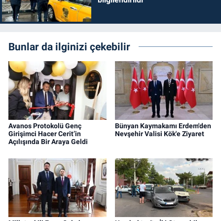
Bunlar da ilginizi çekebilir
Avanos Protokolü Genç
Bünyan Kaymakamı Erdem'den
Girişimci Hacer Cerit’in
Nevşehir Valisi Kök'e Ziyaret
Açılışında Bir Araya Geldi