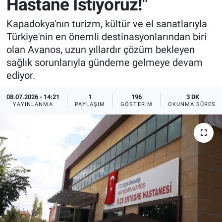
Hastane İstiyoruz!"
Sağlık
İlan - Duyuru- Mesaj
İlan - Duyuru- Mesaj
Kapadokya'nın turizm, kültür ve el sanatlarıyla
Türkiye'nin en önemli destinasyonlarından biri
Yerel
Türkiye Gündemi
Türkiye Gündemi
olan Avanos, uzun yıllardır çözüm bekleyen
sağlık sorunlarıyla gündeme gelmeye devam
Genel
Sizden Gelenler
Sizden Gelenler
ediyor.
Asayiş
Yaşam
08.07.2026 - 14:21
1
196
3 DK
YAYINLANMA
PAYLAŞIM
GÖSTERIM
OKUNMA SÜRESI
Sağlık
Eğitim
Kültür
3.Sayfa
Medya