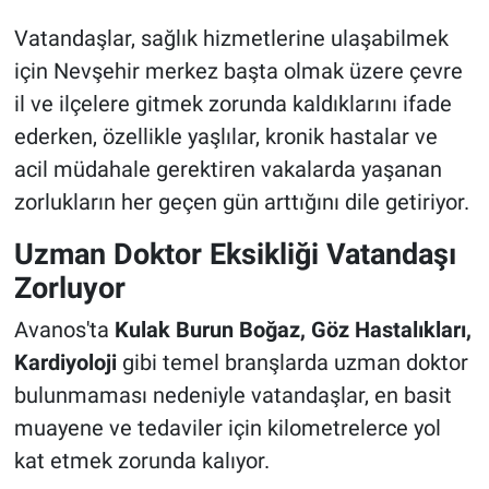
Genel
Vatandaşlar, sağlık hizmetlerine ulaşabilmek
Asayiş
için Nevşehir merkez başta olmak üzere çevre
il ve ilçelere gitmek zorunda kaldıklarını ifade
Kültür - Sanat
ederken, özellikle yaşlılar, kronik hastalar ve
acil müdahale gerektiren vakalarda yaşanan
Politika
zorlukların her geçen gün arttığını dile getiriyor.
Magazin
Uzman Doktor Eksikliği Vatandaşı
Zorluyor
Çevre
Avanos'ta
Kulak Burun Boğaz, Göz Hastalıkları,
Haberde İnsan
Kardiyoloji
gibi temel branşlarda uzman doktor
bulunmaması nedeniyle vatandaşlar, en basit
muayene ve tedaviler için kilometrelerce yol
kat etmek zorunda kalıyor.