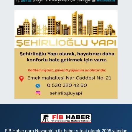
FİB Haber.com Nevsehir'in ilk haber sitesi olarak 2005 yılından