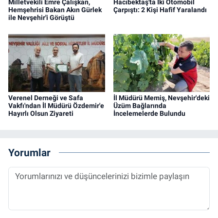
Milletvekili Emre Çalışkan,
Hacıbektaş'ta İki Otomobil
Hemşehrisi Bakan Akın Gürlek
Çarpıştı: 2 Kişi Hafif Yaralandı
ile Nevşehir'i Görüştü
Verenel Derneği ve Safa
İl Müdürü Memiş, Nevşehir'deki
Vakfı'ndan İl Müdürü Özdemir'e
Üzüm Bağlarında
Hayırlı Olsun Ziyareti
İncelemelerde Bulundu
Yorumlar