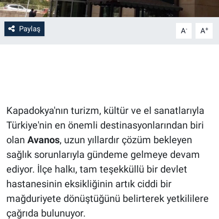
Bilim-Tek
Paylaş
-
+
A
A
Teknoloji
Röportaj
Kayseri
Kapadokya'nın turizm, kültür ve el sanatlarıyla
Niğde
Türkiye'nin en önemli destinasyonlarından biri
olan
Avanos
, uzun yıllardır çözüm bekleyen
Aksaray
sağlık sorunlarıyla gündeme gelmeye devam
ediyor. İlçe halkı, tam teşekküllü bir devlet
Kırşehir
hastanesinin eksikliğinin artık ciddi bir
mağduriyete dönüştüğünü belirterek yetkililere
Yerel
çağrıda bulunuyor.