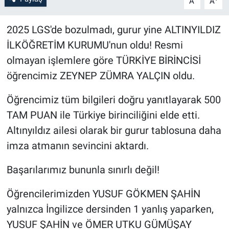
A
A
Bilim-Tek
2025 LGS'de bozulmadı, gurur yine ALTINYILDIZ
İLKÖĞRETİM KURUMU'nun oldu! Resmi
Teknoloji
olmayan işlemlere göre TÜRKİYE BİRİNCİSİ
öğrencimiz ZEYNEP ZÜMRA YALÇIN oldu.
Röportaj
Öğrencimiz tüm bilgileri doğru yanıtlayarak 500
Kayseri
TAM PUAN ile Türkiye birinciliğini elde etti.
Niğde
Altınyıldız ailesi olarak bir gurur tablosuna daha
imza atmanın sevincini aktardı.
Aksaray
Başarılarımız bununla sınırlı değil!
Kırşehir
Öğrencilerimizden YUSUF GÖKMEN ŞAHİN
Yerel
yalnızca İngilizce dersinden 1 yanlış yaparken,
YUSUF ŞAHİN ve ÖMER UTKU GÜMÜŞAY