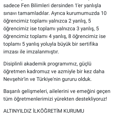
Genel
sadece Fen Bilimleri dersinden 1'er yanlışla
sınavı tamamladılar. Ayrıca kurumumuzda 10
Asayiş
öğrencimiz toplamı yalnızca 2 yanlış, 5
öğrencimiz ise toplamı yalnızca 3 yanlış, 5
Kültür - Sanat
öğrencimiz toplamı 4 yanlış, 8 öğrencimiz ise
Politika
toplamı 5 yanlış yoluyla büyük bir sertifika
imzası ile imzalanmıştır.
Magazin
Disiplinli akademik programımız, güçlü
Çevre
öğretmen kadromuz ve azmiyle bir kez daha
Nevşehir'in ve Türkiye'nin gururu olduk.
Haberde İnsan
Başarılı gelişmeleri, ailelerini ve emeğini geçen
tüm öğretmenlerimizi yürekten destekliyoruz!
ALTINYILDIZ İLKÖĞRETİM KURUMU