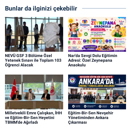
Bunlar da ilginizi çekebilir
NEVÜ GSF 3 Bölüme Özel
Nar'da Sevgi Dolu Eğitimin
Yetenek Sınavı ile Toplam 103
Adresi: Özel Zeynepana
Öğrenci Alacak
Anaokulu
Milletvekili Emre Çalışkan, İHH
Eğitim-Bir-Sen Nevşehir
ve Eğitim-Bir-Sen Heyetini
Yönetiminden Ankara
TBMM'de Ağırladı
Çıkarması