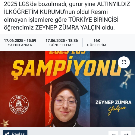
2025 LGS'de bozulmadı, gurur yine ALTINYILDIZ
Sağlık
İlan - Duyuru- Mesaj
İlan - Duyuru- Mesaj
İLKÖĞRETİM KURUMU'nun oldu! Resmi
olmayan işlemlere göre TÜRKİYE BİRİNCİSİ
Yerel
Türkiye Gündemi
Türkiye Gündemi
öğrencimiz ZEYNEP ZÜMRA YALÇIN oldu.
17.06.2025 - 15:59
17.06.2025 - 18:36
16K
Genel
Sizden Gelenler
Sizden Gelenler
YAYINLANMA
GÜNCELLEME
GÖSTERIM
Asayiş
Yaşam
Sağlık
Eğitim
Kültür
3.Sayfa
Medya
Paylaş
-
+