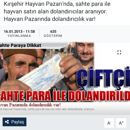
Kırşehir Hayvan Pazarı'nda, sahte para ile
Sağlık
İlan - Duyuru- Mesaj
İlan - Duyuru- Mesaj
hayvan satın alan dolandırıcılar aranıyor.
Hayvan Pazarında dolandırıcılık var!
Yerel
Türkiye Gündemi
Türkiye Gündemi
16.01.2013 - 11:58
635
YAYINLANMA
GÖSTERIM
Genel
Sizden Gelenler
Sizden Gelenler
Asayiş
Yaşam
Sağlık
Eğitim
Kültür
3.Sayfa
Paylaş
-
+
A
A
Medya