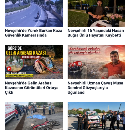
Nevşehir'de Yürek Burkan Kaza
Nevşehirli 16 Yaşındaki Hasan
Güvenlik Kamerasında
Buğra Ünlü Hayatını Kaybetti
Nevşehir'de Gelin Arabası
Nevşehirli Uzman Çavuş Musa
Kazasının Görüntüleri Ortaya
Demirci Gözyaşlarıyla
Çıktı
Uğurlandı