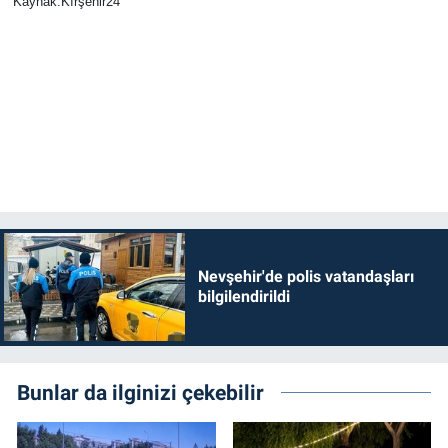
Kaynak:Kırşehir24
Genel
Asayiş
Kültür - Sanat
Politika
Magazin
Çevre
Nevşehir'de polis vatandaşları
bilgilendirildi
Haberde İnsan
Bunlar da ilginizi çekebilir