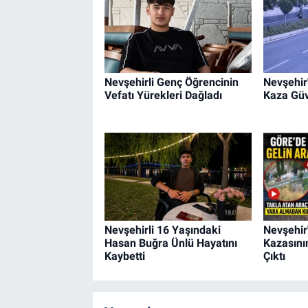
Genel
Asayiş
Kültür - Sanat
Nevşehirli Genç Öğrencinin
Nevşehir
Vefatı Yürekleri Dağladı
Kaza Güv
Politika
Magazin
Çevre
Haberde İnsan
Nevşehirli 16 Yaşındaki
Nevşehir
Hasan Buğra Ünlü Hayatını
Kazasını
Kaybetti
Çıktı