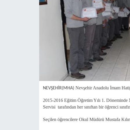
Sağlık
İlan - Duyuru- Mesaj
İlan - Duyuru- Mesaj
Yerel
Türkiye Gündemi
Türkiye Gündemi
Genel
Sizden Gelenler
Sizden Gelenler
Asayiş
Yaşam
Sağlık
Eğitim
Nevşehir Anadolu İmam Hatip 
NEVŞEHİR(MHA)
Kültür
2015-2016 Eğitim Öğretim Yılı 1. Döneminde N
Servisi tarafından her sınıftan bir öğrenci sınıfı
3.Sayfa
Seçilen öğrencilere Okul Müdürü Mustafa Kılınç
Medya