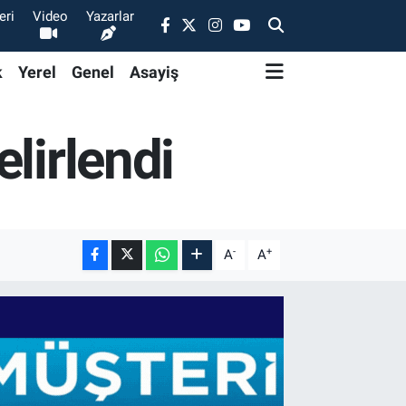
eri
Video
Yazarlar
k
Yerel
Genel
Asayiş
lirlendi
-
+
A
A