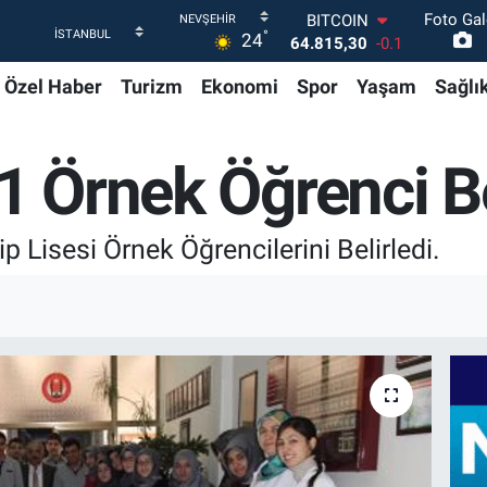
Foto Gal
BITCOIN
°
24
64.815,30
-0.1
DOLAR
Özel Haber
Turizm
Ekonomi
Spor
Yaşam
Sağlı
47,7436
0.18
EURO
55,2510
0.32
STERLİN
 1 Örnek Öğrenci Be
64,4811
0.38
GRAM ALTIN
6660.55
0
Lisesi Örnek Öğrencilerini Belirledi.
BİST100
13.779
-14