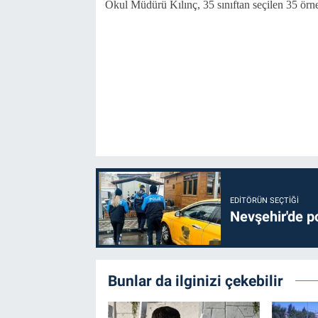
Okul Müdürü Kılınç, 35 sınıftan seçilen 35 örne
Bilim-Tek
Teknoloji
Röportaj
Kayseri
Niğde
EDITÖRÜN SEÇTIĞI
Aksaray
Nevşehir'de po
Kırşehir
Bunlar da ilginizi çekebilir
Yerel