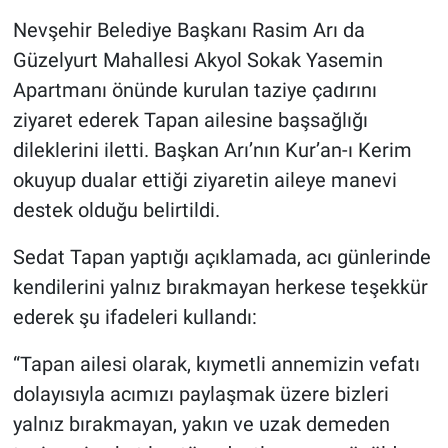
Genel
Nevşehir Belediye Başkanı Rasim Arı da
Güzelyurt Mahallesi Akyol Sokak Yasemin
Asayiş
Apartmanı önünde kurulan taziye çadırını
Kültür - Sanat
ziyaret ederek Tapan ailesine başsağlığı
dileklerini iletti. Başkan Arı’nın Kur’an-ı Kerim
Politika
okuyup dualar ettiği ziyaretin aileye manevi
destek olduğu belirtildi.
Magazin
Sedat Tapan yaptığı açıklamada, acı günlerinde
Çevre
kendilerini yalnız bırakmayan herkese teşekkür
Haberde İnsan
ederek şu ifadeleri kullandı:
“Tapan ailesi olarak, kıymetli annemizin vefatı
dolayısıyla acımızı paylaşmak üzere bizleri
yalnız bırakmayan, yakın ve uzak demeden