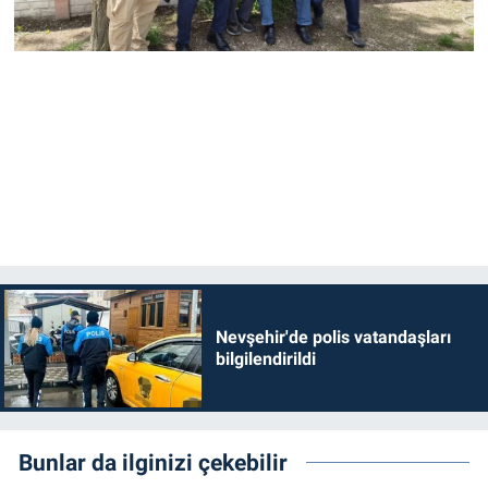
Nevşehir'de polis vatandaşları
bilgilendirildi
Bunlar da ilginizi çekebilir