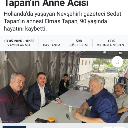
Tapan’ın Anne Acısı
Sağlık
İlan - Duyuru- Mesaj
İlan - Duyuru- Mesaj
Hollanda’da yaşayan Nevşehirli gazeteci Sedat
Tapan’ın annesi Elmas Tapan, 90 yaşında
Yerel
Türkiye Gündemi
Türkiye Gündemi
hayatını kaybetti.
Genel
Sizden Gelenler
Sizden Gelenler
13.05.2026 - 10:33
1
598
1 DK
YAYINLANMA
PAYLAŞIM
GÖSTERIM
OKUNMA SÜRESI
Asayiş
Yaşam
Sağlık
Eğitim
Kültür
3.Sayfa
Medya