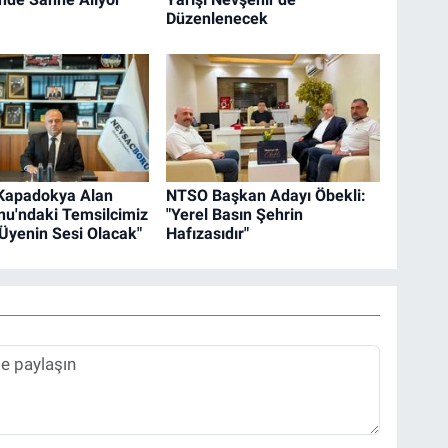
Düzenlenecek
"Kapadokya Alan
NTSO Başkan Adayı Öbekli:
u'ndaki Temsilcimiz
"Yerel Basın Şehrin
 Üyenin Sesi Olacak"
Hafızasıdır"