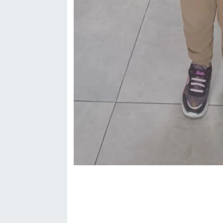
Genel
Asayiş
Kültür - Sanat
Politika
Magazin
Çevre
Haberde İnsan