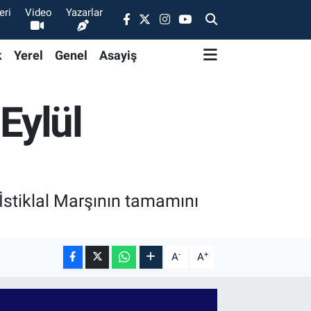
eri
Video
Yazarlar
k
Yerel
Genel
Asayiş
Eylül
 İstiklal Marşının tamamını
-
+
A
A