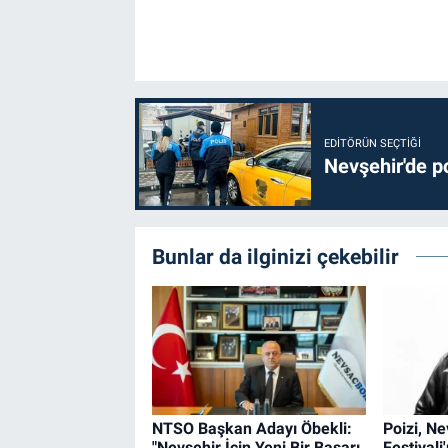
EDITÖRÜN SEÇTIĞI
Nevşehir'de po
Bunlar da ilginizi çekebilir
NTSO Başkan Adayı Öbekli:
Poizi, Ne
"Nevşehir İçin Yeni Bir Başarı
Festivali