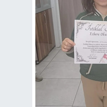
Bilim-Tek
Teknoloji
Röportaj
Kayseri
Niğde
Aksaray
Kırşehir
Yerel