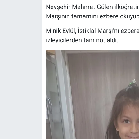
Nevşehir Mehmet Gülen ilköğretim o
Sağlık
İlan - Duyuru- Mesaj
İlan - Duyuru- Mesaj
Marşının tamamını ezbere okuyup
Yerel
Türkiye Gündemi
Türkiye Gündemi
Minik Eylül, İstiklal Marşı’nı ezbe
izleyicilerden tam not aldı.
Genel
Sizden Gelenler
Sizden Gelenler
Asayiş
Yaşam
Sağlık
Eğitim
Kültür
3.Sayfa
Medya