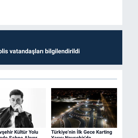
lis vatandaşları bilgilendirildi
vşehir Kültür Yolu
Türkiye'nin İlk Gece Karting
'nde Sahne Alıyor
Yarışı Nevşehir'de