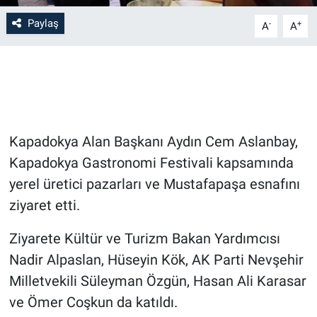
Paylaş
-
+
A
A
Bilim-Tek
Teknoloji
Röportaj
Kapadokya Alan Başkanı Aydın Cem Aslanbay,
Kayseri
Kapadokya Gastronomi Festivali kapsamında
Niğde
yerel üretici pazarları ve Mustafapaşa esnafını
ziyaret etti.
Aksaray
Ziyarete Kültür ve Turizm Bakan Yardımcısı
Kırşehir
Nadir Alpaslan, Hüseyin Kök, AK Parti Nevşehir
Milletvekili Süleyman Özgün, Hasan Ali Karasar
Yerel
ve Ömer Coşkun da katıldı.