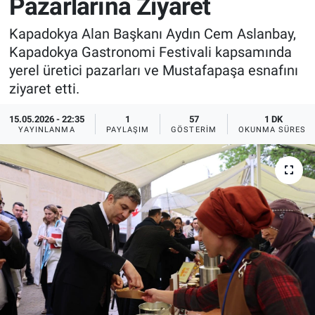
Pazarlarına Ziyaret
Sağlık
İlan - Duyuru- Mesaj
İlan - Duyuru- Mesaj
Kapadokya Alan Başkanı Aydın Cem Aslanbay,
Kapadokya Gastronomi Festivali kapsamında
Yerel
Türkiye Gündemi
Türkiye Gündemi
yerel üretici pazarları ve Mustafapaşa esnafını
ziyaret etti.
Genel
Sizden Gelenler
Sizden Gelenler
15.05.2026 - 22:35
1
57
1 DK
YAYINLANMA
PAYLAŞIM
GÖSTERIM
OKUNMA SÜRESI
Asayiş
Yaşam
Sağlık
Eğitim
Kültür
3.Sayfa
Medya