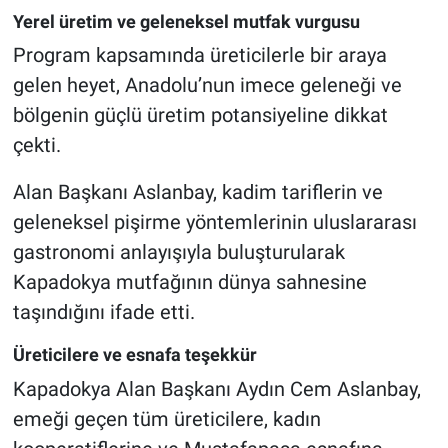
Genel
Yerel üretim ve geleneksel mutfak vurgusu
Program kapsamında üreticilerle bir araya
Asayiş
gelen heyet, Anadolu’nun imece geleneği ve
Kültür - Sanat
bölgenin güçlü üretim potansiyeline dikkat
çekti.
Politika
Alan Başkanı Aslanbay, kadim tariflerin ve
Magazin
geleneksel pişirme yöntemlerinin uluslararası
gastronomi anlayışıyla buluşturularak
Çevre
Kapadokya mutfağının dünya sahnesine
taşındığını ifade etti.
Haberde İnsan
Üreticilere ve esnafa teşekkür
Kapadokya Alan Başkanı Aydın Cem Aslanbay,
emeği geçen tüm üreticilere, kadın