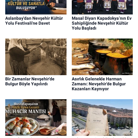
Aslanbay'dan Nevşehir Kültür
Masal Diyarı Kapadokya’nın Ev
Yolu Festivali'ne Davet
Sahipliğinde Nevşehir Kültür
Yolu Başladı
Bir Zamanlar Nevşehir'de
Asırlık Gelenekle Harman
Bulgur Böyle Yapılırdı
Zamanı: Nevşehir’de Bulgur
Kazanları Kaynıyor