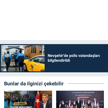
Nevşehir'de polis vatandaşları
bilgilendirildi
Bunlar da ilginizi çekebilir