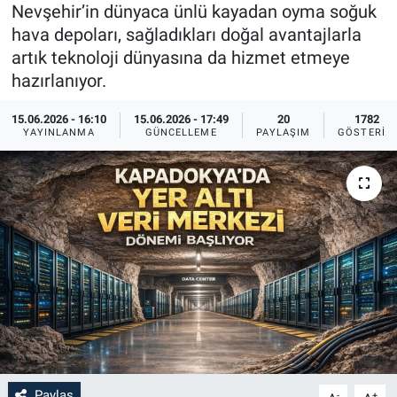
Nevşehir’in dünyaca ünlü kayadan oyma soğuk
Sağlık
İlan - Duyuru- Mesaj
İlan - Duyuru- Mesaj
hava depoları, sağladıkları doğal avantajlarla
artık teknoloji dünyasına da hizmet etmeye
Yerel
Türkiye Gündemi
Türkiye Gündemi
hazırlanıyor.
15.06.2026 - 16:10
15.06.2026 - 17:49
20
1782
Genel
Sizden Gelenler
Sizden Gelenler
YAYINLANMA
GÜNCELLEME
PAYLAŞIM
GÖSTERIM
Asayiş
Yaşam
Sağlık
Eğitim
Kültür
3.Sayfa
Medya
Paylaş
-
+