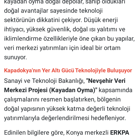
kayadan oyma doğal depolar, sahip oldukları
Genel
doğal avantajlar sayesinde teknoloji
Asayiş
sektörünün dikkatini çekiyor. Düşük enerji
ihtiyacı, yüksek güvenlik, doğal ısı yalıtımı ve
Kültür - Sanat
iklimlendirme özellikleriyle öne çıkan bu yapılar,
veri merkezi yatırımları için ideal bir ortam
Politika
sunuyor.
Magazin
Kapadokya'nın Yer Altı Gücü Teknolojiyle Buluşuyor
Sanayi ve Teknoloji Bakanlığı,
"Nevşehir Veri
Çevre
Merkezi Projesi (Kayadan Oyma)"
kapsamında
Haberde İnsan
çalışmalarını resmen başlatırken, bölgenin
doğal yapısının yüksek katma değerli teknoloji
yatırımlarıyla değerlendirilmesi hedefleniyor.
Edinilen bilgilere göre, Konya merkezli
ERKPA