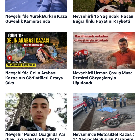
Nevşehir'de Yürek Burkan Kaza
Nevşehirli 16 Yaşındaki Hasan
Güvenlik Kamerasında
Buğra Ünlü Hayatını Kaybetti
Nevşehir'de Gelin Arabası
Nevşehirli Uzman Çavuş Musa
Kazasının Görüntüleri Ortaya
Demirci Gözyaşlarıyla
Çıktı
Uğurlandı
Nevşehir Pomza Ocağında Acı
Nevşehir'de Motosiklet Kazası:
Olay: İşçi Hayatını Kaybetti
14 Yaşındaki Sürücü Yaşamını