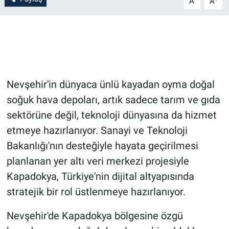
A
A
Bilim-Tek
Teknoloji
Röportaj
Nevşehir'in dünyaca ünlü kayadan oyma doğal
soğuk hava depoları, artık sadece tarım ve gıda
Kayseri
sektörüne değil, teknoloji dünyasına da hizmet
Niğde
etmeye hazırlanıyor. Sanayi ve Teknoloji
Bakanlığı'nın desteğiyle hayata geçirilmesi
Aksaray
planlanan yer altı veri merkezi projesiyle
Kapadokya, Türkiye'nin dijital altyapısında
Kırşehir
stratejik bir rol üstlenmeye hazırlanıyor.
Yerel
Nevşehir'de Kapadokya bölgesine özgü