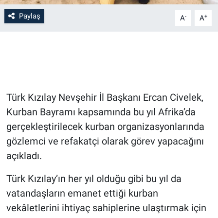
Paylaş
-
+
A
A
Bilim-Tek
Teknoloji
Röportaj
Türk Kızılay Nevşehir İl Başkanı Ercan Civelek,
Kayseri
Kurban Bayramı kapsamında bu yıl Afrika’da
Niğde
gerçekleştirilecek kurban organizasyonlarında
gözlemci ve refakatçi olarak görev yapacağını
Aksaray
açıkladı.
Kırşehir
Türk Kızılay’ın her yıl olduğu gibi bu yıl da
vatandaşların emanet ettiği kurban
Yerel
vekâletlerini ihtiyaç sahiplerine ulaştırmak için