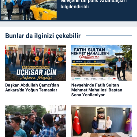
Nevşehir'de polis vatandaşları
bilgilendirildi
Bunlar da ilginizi çekebilir
Başkan Abdullah Çamcı'dan
Nevşehir'de Fatih Sultan
Ankara'da Yoğun Temaslar
Mehmet Mahallesi Baştan
Sona Yenileniyor