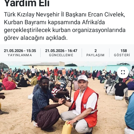
Yardım Eli
Sağlık
İlan - Duyuru- Mesaj
İlan - Duyuru- Mesaj
Türk Kızılay Nevşehir İl Başkanı Ercan Civelek,
Kurban Bayramı kapsamında Afrika’da
Yerel
Türkiye Gündemi
Türkiye Gündemi
gerçekleştirilecek kurban organizasyonlarında
görev alacağını açıkladı.
Genel
Sizden Gelenler
Sizden Gelenler
21.05.2026 - 15:35
21.05.2026 - 16:47
2
158
YAYINLANMA
GÜNCELLEME
PAYLAŞIM
GÖSTERIM
Asayiş
Yaşam
Sağlık
Eğitim
Kültür
3.Sayfa
Medya