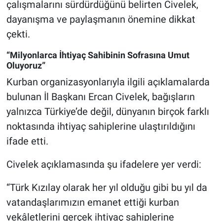
çalışmalarını sürdürdüğünü belirten Civelek,
Genel
dayanışma ve paylaşmanın önemine dikkat
Asayiş
çekti.
Kültür - Sanat
“Milyonlarca İhtiyaç Sahibinin Sofrasına Umut
Oluyoruz”
Politika
Kurban organizasyonlarıyla ilgili açıklamalarda
bulunan İl Başkanı Ercan Civelek, bağışların
Magazin
yalnızca Türkiye’de değil, dünyanın birçok farklı
noktasında ihtiyaç sahiplerine ulaştırıldığını
Çevre
ifade etti.
Haberde İnsan
Civelek açıklamasında şu ifadelere yer verdi:
“Türk Kızılay olarak her yıl olduğu gibi bu yıl da
vatandaşlarımızın emanet ettiği kurban
vekâletlerini gerçek ihtiyaç sahiplerine