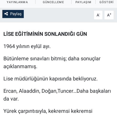
YAYINLANMA
GÜNCELLEME
PAYLAŞIM
GÖSTERIM
Sağlık
İlan - Duyuru- Mesaj
İlan - Duyuru- Mesaj
Paylaş
-
+
A
A
Yerel
Türkiye Gündemi
Türkiye Gündemi
LİSE EĞİTİMİNİN SONLANDIĞI GÜN
Genel
Sizden Gelenler
Sizden Gelenler
1964 yılının eylül ayı.
Asayiş
Yaşam
Bütünleme sınavları bitmiş; daha sonuçlar
Sağlık
açıklanmamış.
Eğitim
Lise müdürlüğünün kapısında bekliyoruz.
Kültür
Ercan, Alaaddin, Doğan,Tuncer…Daha başkaları
da var.
3.Sayfa
Yürek çarpıntısıyla, kekremsi kekremsi
Medya