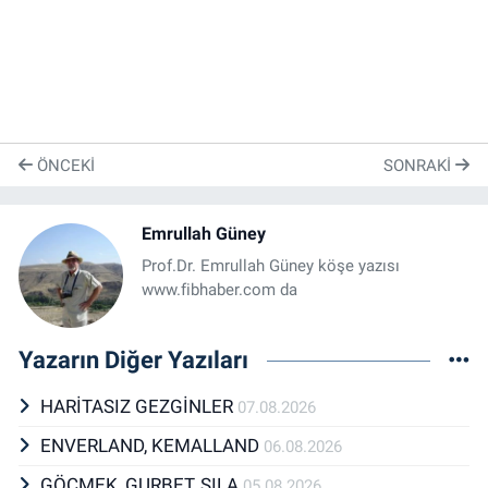
ÖNCEKI
SONRAKI
Emrullah Güney
Prof.Dr. Emrullah Güney köşe yazısı
www.fibhaber.com da
Yazarın Diğer Yazıları
HARİTASIZ GEZGİNLER
07.08.2026
ENVERLAND, KEMALLAND
06.08.2026
GÖÇMEK, GURBET, SILA
05.08.2026