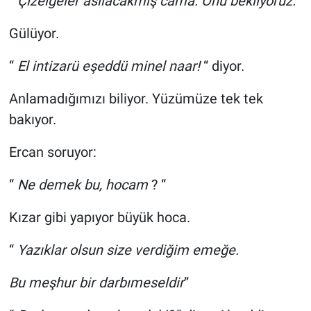
”
Çizelgeler asılacakmış cama. Onu bekliyoruz.”
Gülüyor.
“
El intizarü eşeddü minel naar!
“ diyor.
Anlamadığımızı biliyor. Yüzümüze tek tek
bakıyor.
Ercan soruyor:
“
Ne demek bu, hocam
? “
Kızar gibi yapıyor büyük hoca.
“
Yazıklar olsun size verdiğim emeğe.
Bu meşhur bir darbımeseldir
”