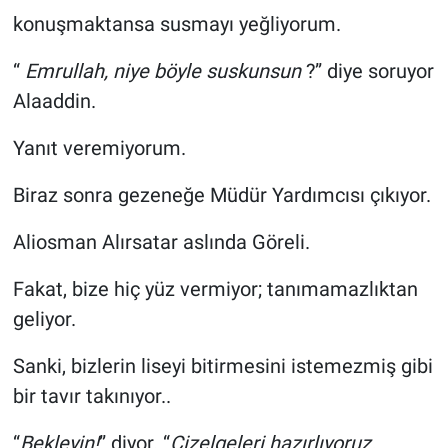
konuşmaktansa susmayı yeğliyorum.
Bilim-Tek
“
Emrullah, niye böyle suskunsun
?” diye soruyor
Teknoloji
Alaaddin.
Yanıt veremiyorum.
Röportaj
Biraz sonra gezeneğe Müdür Yardımcısı çıkıyor.
Kayseri
Aliosman Alırsatar aslında Göreli.
Niğde
Fakat, bize hiç yüz vermiyor; tanımamazlıktan
Aksaray
geliyor.
Kırşehir
Sanki, bizlerin liseyi bitirmesini istemezmiş gibi
bir tavır takınıyor..
Yerel
“
Bekleyin!
” diyor. “
Çizelgeleri hazırlıyoruz.