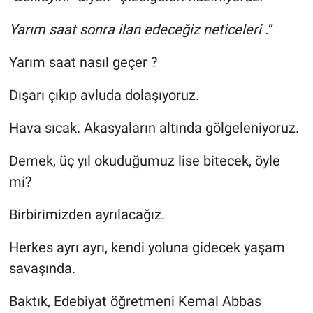
Genel
Yarım saat sonra ilan edeceğiz neticeleri .
”
Asayiş
Yarım saat nasıl geçer ?
Kültür - Sanat
Dışarı çıkıp avluda dolaşıyoruz.
Politika
Hava sıcak. Akasyaların altında gölgeleniyoruz.
Magazin
Demek, üç yıl okuduğumuz lise bitecek, öyle
mi?
Çevre
Birbirimizden ayrılacağız.
Haberde İnsan
Herkes ayrı ayrı, kendi yoluna gidecek yaşam
savaşında.
Baktık, Edebiyat öğretmeni Kemal Abbas