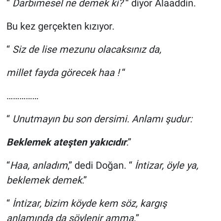
“
Darbımesel ne demek ki?
“ diyor Alaaddin.
Bu kez gerçekten kızıyor.
“
Siz de lise mezunu olacaksınız da,
millet fayda görecek haa !
“
……………
“
Unutmayın bu son dersimi. Anlamı şudur:
Beklemek ateşten yakıcıdır
.”
“
Haa, anladım
,” dedi Doğan. “
İntizar, öyle ya,
beklemek demek
.”
“
İntizar, bizim köyde kem söz, kargış
anlamında da söylenir amma,
”