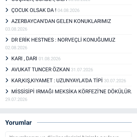
ÇOCUK OLSAK DA !
04.08.2026
AZERBAYCAN'DAN GELEN KONUKLARIMIZ
03.08.2026
DR ERİK HESTNES : NORVEÇLİ KONUĞUMUZ
02.08.2026
KARI , DARI
01.08.2026
AVUKAT TUNCER ÖZKAN
31.07.2026
KAR,KIŞ,KIYAMET : UZUNYAYLA'DA TİPİ
30.07.2026
MİSSİSİPİ IRMAĞI MEKSİKA KÖRFEZİ’NE DÖKÜLÜR.
29.07.2026
Yorumlar