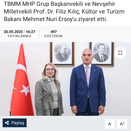
TBMM MHP Grup Başkanvekili ve Nevşehir
Sağlık
İlan - Duyuru- Mesaj
İlan - Duyuru- Mesaj
Milletvekili Prof. Dr. Filiz Kılıç, Kültür ve Turizm
Bakanı Mehmet Nuri Ersoy'u ziyaret etti.
Yerel
Türkiye Gündemi
Türkiye Gündemi
20.05.2025 - 16:27
497
YAYINLANMA
GÖSTERIM
Genel
Sizden Gelenler
Sizden Gelenler
Asayiş
Yaşam
Sağlık
Eğitim
Kültür
3.Sayfa
Paylaş
-
+
A
A
Medya