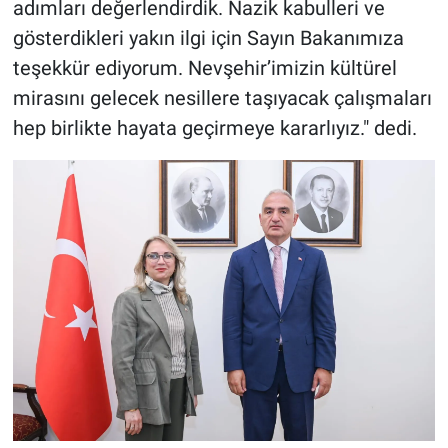
adımları değerlendirdik. Nazik kabulleri ve
Genel
gösterdikleri yakın ilgi için Sayın Bakanımıza
Asayiş
teşekkür ediyorum. Nevşehir’imizin kültürel
mirasını gelecek nesillere taşıyacak çalışmaları
Kültür - Sanat
hep birlikte hayata geçirmeye kararlıyız." dedi.
Politika
Magazin
Çevre
Haberde İnsan