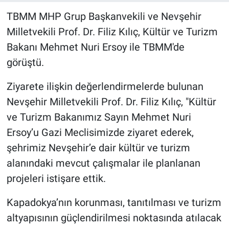
TBMM MHP Grup Başkanvekili ve Nevşehir
Bilim-Tek
Milletvekili Prof. Dr. Filiz Kılıç, Kültür ve Turizm
Bakanı Mehmet Nuri Ersoy ile TBMM'de
Teknoloji
görüştü.
Röportaj
Ziyarete ilişkin değerlendirmelerde bulunan
Nevşehir Milletvekili Prof. Dr. Filiz Kılıç, "Kültür
Kayseri
ve Turizm Bakanımız Sayın Mehmet Nuri
Niğde
Ersoy’u Gazi Meclisimizde ziyaret ederek,
şehrimiz Nevşehir’e dair kültür ve turizm
Aksaray
alanındaki mevcut çalışmalar ile planlanan
projeleri istişare ettik.
Kırşehir
Kapadokya’nın korunması, tanıtılması ve turizm
Yerel
altyapısının güçlendirilmesi noktasında atılacak