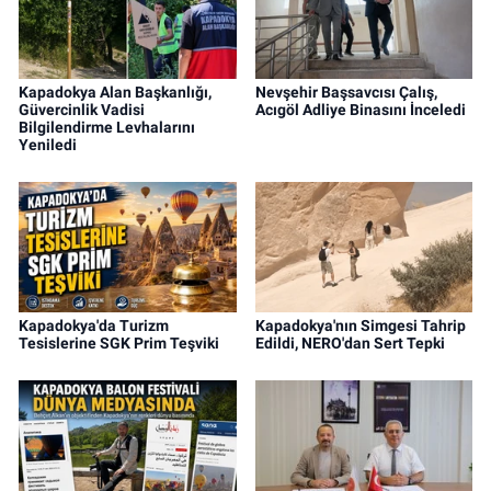
Kapadokya Alan Başkanlığı,
Nevşehir Başsavcısı Çalış,
Güvercinlik Vadisi
Acıgöl Adliye Binasını İnceledi
Bilgilendirme Levhalarını
Yeniledi
Kapadokya'da Turizm
Kapadokya'nın Simgesi Tahrip
Tesislerine SGK Prim Teşviki
Edildi, NERO'dan Sert Tepki