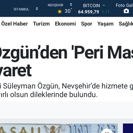
Foto Gal
DOLAR
°
30
47,7436
0.18
EURO
Özel Haber
Turizm
Ekonomi
Spor
Yaşam
Sağlı
55,2510
0.32
STERLİN
64,4811
0.38
GRAM ALTIN
Özgün’den 'Peri Mas
6660.55
0.03
BİST100
13.779
-14
yaret
BITCOIN
64.959,79
1.11
ili Süleyman Özgün, Nevşehir’de hizmete 
rlı olsun dileklerinde bulundu.