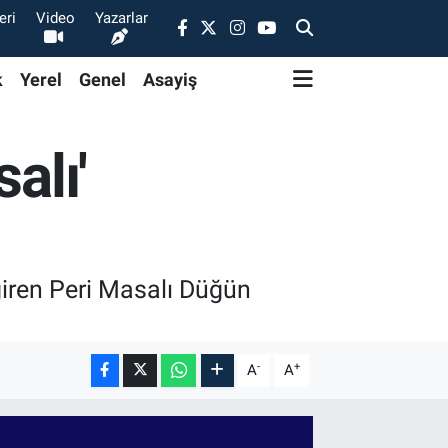
eri
Video
Yazarlar
k
Yerel
Genel
Asayiş
alı'
giren Peri Masalı Düğün
-
+
A
A