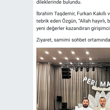
dileklerinde bulundu.
Bilim-Tek
İbrahim Taşdemir, Furkan Kakıllı ve
tebrik eden Özgün, “Allah hayırlı, 
Teknoloji
yeni değerler kazandıran girişimci
Röportaj
Ziyaret, samimi sohbet ortamında 
Kayseri
Niğde
Aksaray
Kırşehir
Yerel