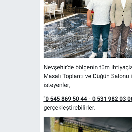
Genel
Asayiş
Kültür - Sanat
Politika
Magazin
Nevşehir'de bölgenin tüm ihtiyaçla
Masalı Toplantı ve Düğün Salonu i
Çevre
isteyenler;
Haberde İnsan
"0 545 869 50 44 - 0 531 982 03 0
gerçekleştirebilirler.