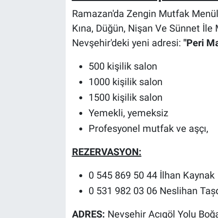
Ramazan'da Zengin Mutfak Menüleri
Kına, Düğün, Nişan Ve Sünnet İle 
Nevşehir'deki yeni adresi:
"Peri M
500 kişilik salon
1000 kişilik salon
1500 kişilik salon
Yemekli, yemeksiz
Profesyonel mutfak ve aşçı,
REZERVASYON:
0 545 869 50 44 İlhan Kaynak
0 531 982 03 06 Neslihan Taș
ADRES:
Nevşehir Acıgöl Yolu Boğ