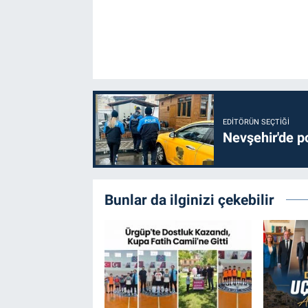
EDITÖRÜN SEÇTIĞI
Nevşehir'de po
Bunlar da ilginizi çekebilir