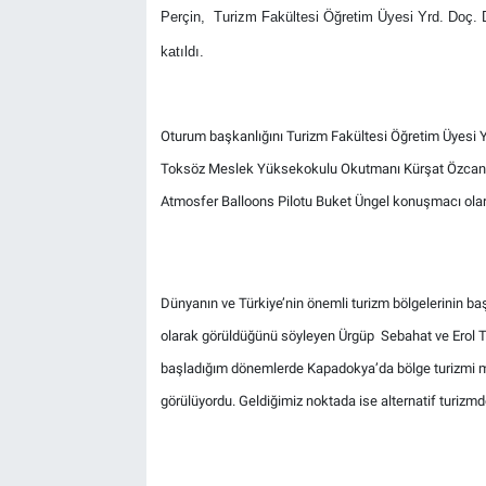
Perçin,
Turizm Fakültesi Öğretim Üyesi Yrd. Doç. Dr
Bilim-Tek
katıldı.
Teknoloji
Oturum başkanlığını Turizm Fakültesi Öğretim Üyesi Yr
Röportaj
Toksöz Meslek Yüksekokulu Okutmanı Kürşat Özcan
Atmosfer Balloons Pilotu Buket Üngel konuşmacı olara
Kayseri
Niğde
Dünyanın ve Türkiye’nin önemli turizm bölgelerinin ba
Aksaray
olarak görüldüğünü söyleyen Ürgüp Sebahat ve Erol
başladığım dönemlerde Kapadokya’da bölge turizmi mev
Kırşehir
görülüyordu. Geldiğimiz noktada ise alternatif turizmd
Yerel