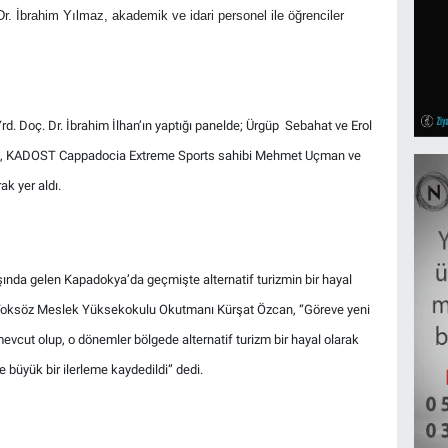
. İbrahim Yılmaz, akademik ve idari personel ile öğrenciler
d. Doç. Dr. İbrahim İlhan’ın yaptığı panelde; Ürgüp Sebahat ve Erol
, KADOST Cappadocia Extreme Sports sahibi Mehmet Uçman ve
k yer aldı.
şında gelen Kapadokya’da geçmişte alternatif turizmin bir hayal
 Toksöz Meslek Yüksekokulu Okutmanı Kürşat Özcan, “Göreve yeni
cut olup, o dönemler bölgede alternatif turizm bir hayal olarak
e büyük bir ilerleme kaydedildi” dedi.