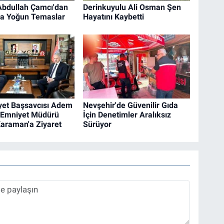
bdullah Çamcı'dan
Derinkuyulu Ali Osman Şen
a Yoğun Temaslar
Hayatını Kaybetti
et Başsavcısı Adem
Nevşehir'de Güvenilir Gıda
n Emniyet Müdürü
İçin Denetimler Aralıksız
araman'a Ziyaret
Sürüyor