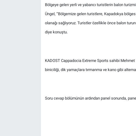
Genel
Bölgeye gelen yerli ve yabancı turistlerin balon turiz
Üngel, “Bölgemize gelen turistlere, Kapadokya bölgesin
Asayiş
olanağı sağlıyoruz. Turistler özellikle önce balon turunu
diye konuştu.
Kültür - Sanat
Politika
KADOST Cappadocia Extreme Sports sahibi Mehmet Uçma
Magazin
biniciliği, dik yamaçlara tırmanma ve kano gibi alterna
Çevre
Haberde İnsan
Soru cevap bölümünün ardından panel sonunda, panelis