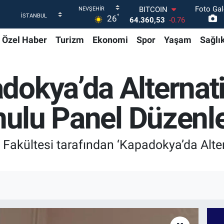
Foto Gal
DOLAR
°
26
47,7143
0.16
EURO
Özel Haber
Turizm
Ekonomi
Spor
Yaşam
Sağlı
55,0317
-0.02
STERLİN
64,2463
0.07
GRAM ALTIN
dokya’da Alternati
6574.81
1.44
BİST100
13.887
64
onulu Panel Düzenl
BITCOIN
64.360,53
-0.76
 Fakültesi tarafından ‘Kapadokya’da Altern