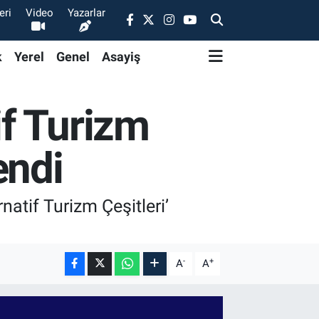
eri
Video
Yazarlar
k
Yerel
Genel
Asayiş
f Turizm
endi
atif Turizm Çeşitleri’
-
+
A
A