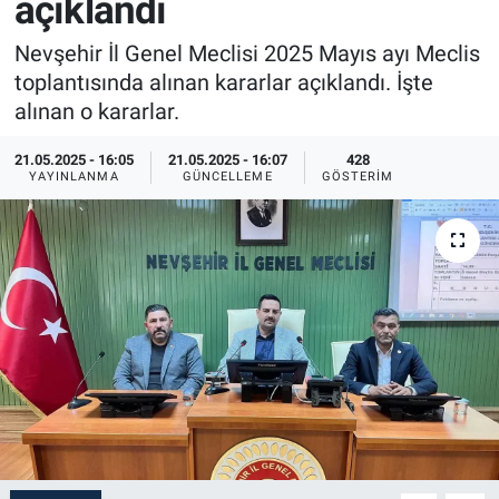
açıklandı
Sağlık
İlan - Duyuru- Mesaj
İlan - Duyuru- Mesaj
Nevşehir İl Genel Meclisi 2025 Mayıs ayı Meclis
toplantısında alınan kararlar açıklandı. İşte
Yerel
Türkiye Gündemi
Türkiye Gündemi
alınan o kararlar.
Genel
Sizden Gelenler
Sizden Gelenler
21.05.2025 - 16:05
21.05.2025 - 16:07
428
YAYINLANMA
GÜNCELLEME
GÖSTERIM
Asayiş
Yaşam
Sağlık
Eğitim
Kültür
3.Sayfa
Medya