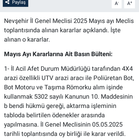
Paylaş
-
+
A
A
Bilim-Tek
Nevşehir İl Genel Meclisi 2025 Mayıs ayı Meclis
toplantısında alınan kararlar açıklandı. İşte
Teknoloji
alınan o kararlar.
Röportaj
Mayıs Ayı Kararlarına Ait Basın Bülteni:
Kayseri
1- İl Acil Afet Durum Müdürlüğü tarafından 4X4
arazi özellikli UTV arazi aracı ile Poliüretan Bot,
Niğde
Bot Motoru ve Taşıma Römorku alım işinde
Aksaray
kullanmak 5302 sayılı Kanunun 10. Maddesinin
b bendi hükmü gereği, aktarma işleminin
Kırşehir
tabloda belirtilen ödenekler arasında
yapılmasına. İl Genel Meclisinin 05.05.2025
Yerel
tarihli toplantısında oy birliği ile karar verildi.