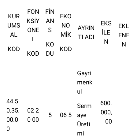
Genel
FON
FİN
KUR
EKO
Asayiş
KSİY
AN
EKS
UMS
NO
EKL
AYRIN
ONE
S
İLE
Kültür - Sanat
AL
MİK
ENE
TI ADI
L
N
KO
N
KOD
KOD
Politika
KOD
DU
Magazin
Gayri
Çevre
menk
ul
Haberde İnsan
44.5
600.
Serm
0.35.
02 2
000,
5
06 5
aye
00.0
0 00
00
Üreti
0
mi