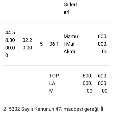
Giderl
eri
44.5
Mamu
600.
0.30
02 2
5
06 1
l Mal
000.
00.0
0 00
Alımı
00
0
TOP
600.
600.
LA
000.
000.
M
00
00
2- 5302 Sayılı Kanunun 47. maddesi gereği, İl