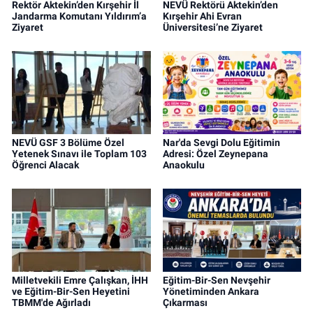
Rektör Aktekin’den Kırşehir İl
NEVÜ Rektörü Aktekin’den
Jandarma Komutanı Yıldırım’a
Kırşehir Ahi Evran
Ziyaret
Üniversitesi’ne Ziyaret
NEVÜ GSF 3 Bölüme Özel
Nar'da Sevgi Dolu Eğitimin
Yetenek Sınavı ile Toplam 103
Adresi: Özel Zeynepana
Öğrenci Alacak
Anaokulu
Milletvekili Emre Çalışkan, İHH
Eğitim-Bir-Sen Nevşehir
ve Eğitim-Bir-Sen Heyetini
Yönetiminden Ankara
TBMM'de Ağırladı
Çıkarması