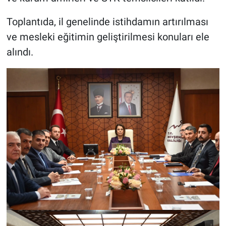
Genel
Toplantıda, il genelinde istihdamın artırılması
Asayiş
ve mesleki eğitimin geliştirilmesi konuları ele
alındı.
Kültür - Sanat
Politika
Magazin
Çevre
Haberde İnsan