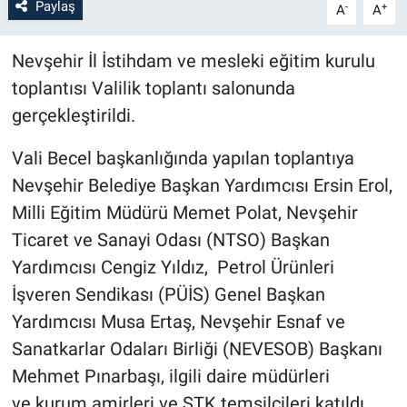
Paylaş
-
+
A
A
Bilim-Tek
Nevşehir İl İstihdam ve mesleki eğitim kurulu
toplantısı Valilik toplantı salonunda
Teknoloji
gerçekleştirildi.
Röportaj
Vali Becel başkanlığında yapılan toplantıya
Kayseri
Nevşehir Belediye Başkan Yardımcısı Ersin Erol,
Milli Eğitim Müdürü Memet Polat, Nevşehir
Niğde
Ticaret ve Sanayi Odası (NTSO) Başkan
Yardımcısı Cengiz Yıldız, Petrol Ürünleri
Aksaray
İşveren Sendikası (PÜİS) Genel Başkan
Yardımcısı Musa Ertaş, Nevşehir Esnaf ve
Kırşehir
Sanatkarlar Odaları Birliği (NEVESOB) Başkanı
Yerel
Mehmet Pınarbaşı, ilgili daire müdürleri
ve kurum amirleri ve STK temsilcileri katıldı.