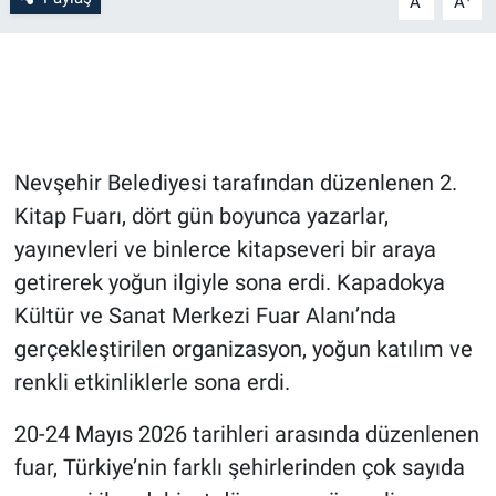
A
A
Bilim-Tek
Teknoloji
Röportaj
Nevşehir Belediyesi tarafından düzenlenen 2.
Kitap Fuarı, dört gün boyunca yazarlar,
Kayseri
yayınevleri ve binlerce kitapseveri bir araya
Niğde
getirerek yoğun ilgiyle sona erdi. Kapadokya
Kültür ve Sanat Merkezi Fuar Alanı’nda
Aksaray
gerçekleştirilen organizasyon, yoğun katılım ve
renkli etkinliklerle sona erdi.
Kırşehir
20-24 Mayıs 2026 tarihleri arasında düzenlenen
Yerel
fuar, Türkiye’nin farklı şehirlerinden çok sayıda