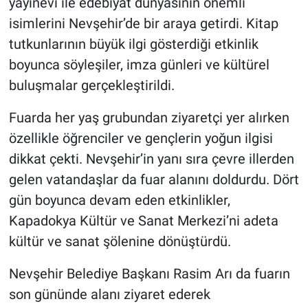
yayınevi ile edebiyat dünyasının önemli
Genel
isimlerini Nevşehir’de bir araya getirdi. Kitap
Asayiş
tutkunlarının büyük ilgi gösterdiği etkinlik
boyunca söyleşiler, imza günleri ve kültürel
Kültür - Sanat
buluşmalar gerçekleştirildi.
Politika
Fuarda her yaş grubundan ziyaretçi yer alırken
özellikle öğrenciler ve gençlerin yoğun ilgisi
Magazin
dikkat çekti. Nevşehir’in yanı sıra çevre illerden
gelen vatandaşlar da fuar alanını doldurdu. Dört
Çevre
gün boyunca devam eden etkinlikler,
Haberde İnsan
Kapadokya Kültür ve Sanat Merkezi’ni adeta
kültür ve sanat şölenine dönüştürdü.
Nevşehir Belediye Başkanı Rasim Arı da fuarın
son gününde alanı ziyaret ederek