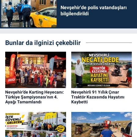
Nevşehir'de polis vatandaşları
bilgilendirildi
Bunlar da ilginizi çekebilir
Nevşehir’de Karting Heyecanı:
Nevşehirli 91 Yıllık Çınar
Türkiye Şampiyonası’nın 4.
Traktör Kazasında Hayatını
Ayağı Tamamlandı
Kaybetti