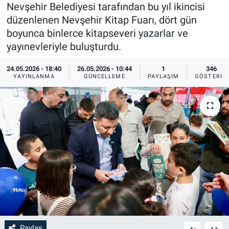
Nevşehir Belediyesi tarafından bu yıl ikincisi
Sağlık
İlan - Duyuru- Mesaj
İlan - Duyuru- Mesaj
düzenlenen Nevşehir Kitap Fuarı, dört gün
boyunca binlerce kitapseveri yazarlar ve
Yerel
Türkiye Gündemi
Türkiye Gündemi
yayınevleriyle buluşturdu.
24.05.2026 - 18:40
26.05.2026 - 10:44
1
346
Genel
Sizden Gelenler
Sizden Gelenler
YAYINLANMA
GÜNCELLEME
PAYLAŞIM
GÖSTERIM
Asayiş
Yaşam
Sağlık
Eğitim
Kültür
3.Sayfa
Medya
Paylaş
-
+