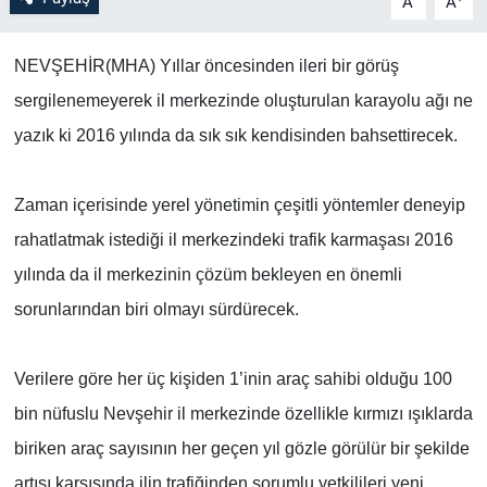
A
A
Bilim-Tek
NEVŞEHİR(MHA) Yıllar öncesinden ileri bir görüş
sergilenemeyerek il merkezinde oluşturulan karayolu ağı ne
Teknoloji
yazık ki 2016 yılında da sık sık kendisinden bahsettirecek.
Röportaj
Zaman içerisinde yerel yönetimin çeşitli yöntemler deneyip
Kayseri
rahatlatmak istediği il merkezindeki trafik karmaşası 2016
Niğde
yılında da il merkezinin çözüm bekleyen en önemli
sorunlarından biri olmayı sürdürecek.
Aksaray
Verilere göre her üç kişiden 1’inin araç sahibi olduğu 100
Kırşehir
bin nüfuslu Nevşehir il merkezinde özellikle kırmızı ışıklarda
Yerel
biriken araç sayısının her geçen yıl gözle görülür bir şekilde
artışı karşısında ilin trafiğinden sorumlu yetkilileri yeni