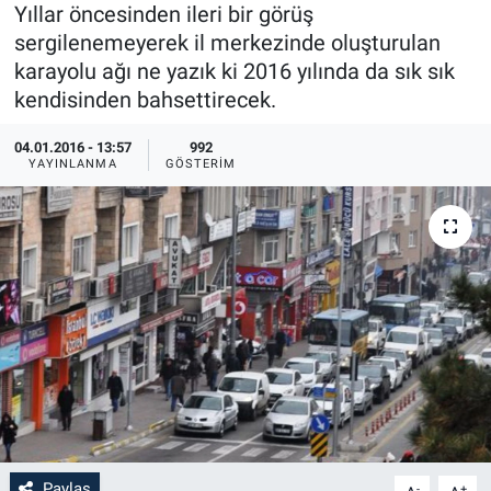
Yıllar öncesinden ileri bir görüş
Sağlık
İlan - Duyuru- Mesaj
İlan - Duyuru- Mesaj
sergilenemeyerek il merkezinde oluşturulan
karayolu ağı ne yazık ki 2016 yılında da sık sık
Yerel
Türkiye Gündemi
Türkiye Gündemi
kendisinden bahsettirecek.
04.01.2016 - 13:57
992
Genel
Sizden Gelenler
Sizden Gelenler
YAYINLANMA
GÖSTERIM
Asayiş
Yaşam
Sağlık
Eğitim
Kültür
3.Sayfa
Medya
Paylaş
-
+