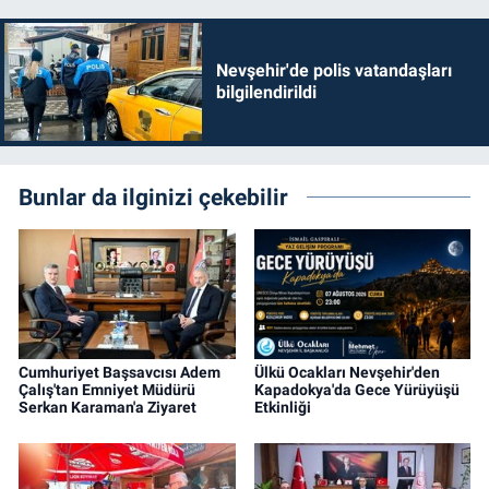
Nevşehir'de polis vatandaşları
bilgilendirildi
Bunlar da ilginizi çekebilir
Cumhuriyet Başsavcısı Adem
Ülkü Ocakları Nevşehir'den
Çalış'tan Emniyet Müdürü
Kapadokya'da Gece Yürüyüşü
Serkan Karaman'a Ziyaret
Etkinliği