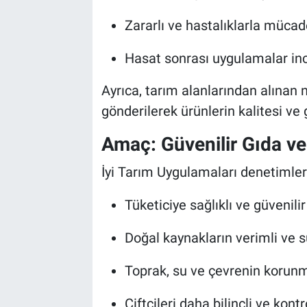
Genel
Zararlı ve hastalıklarla mücad
Asayiş
Hasat sonrası uygulamalar inc
Kültür - Sanat
Ayrıca, tarım alanlarından alınan
Politika
gönderilerek ürünlerin kalitesi ve 
Amaç: Güvenilir Gıda ve
Magazin
İyi Tarım Uygulamaları denetimler
Çevre
Tüketiciye sağlıklı ve güvenili
Haberde İnsan
Doğal kaynakların verimli ve s
Toprak, su ve çevrenin korun
Çiftçileri daha bilinçli ve kon