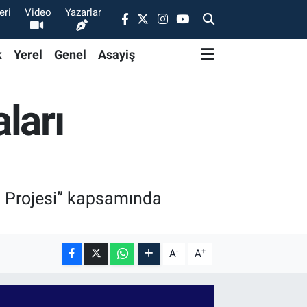
eri
Video
Yazarlar
k
Yerel
Genel
Asayiş
ları
lü Projesi” kapsamında
-
+
A
A