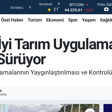
Foto Gal
DOLAR
°
21
47,7143
0.16
EURO
Özel Haber
Turizm
Ekonomi
Spor
Yaşam
Sağlı
55,0317
-0.02
STERLİN
64,2463
0.07
GRAM ALTIN
İyi Tarım Uygulama
6510.40
0.45
BİST100
13.799
70
Sürüyor
BITCOIN
64.225,61
-0.63
lamalarının Yaygınlaştırılması ve Kontro
4
ERIM