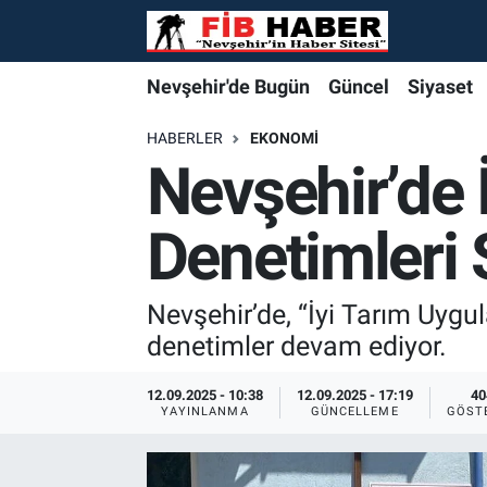
Foto Galeri
Nevşehir'de Bugün
Nevşehir'de Bugün
Nevşehir'de Bugün
Nöbetçi Eczaneler
Nevşehir'de Bugün
Güncel
Siyaset
Video
Güncel
Güncel
Güncel
Hava Durumu
HABERLER
EKONOMI
Nevşehir’de 
Yazarlar
Siyaset
Siyaset
Siyaset
Trafik Durumu
Denetimleri 
Özel Haber
Özel Haber
Özel Haber
Süper Lig Puan Durumu ve Fikstür
Turizm
Turizm
Turizm
Tüm Manşetler
Nevşehir’de, “İyi Tarım Uygu
denetimler devam ediyor.
Ekonomi
Ekonomi
Ekonomi
Son Dakika Haberleri
12.09.2025 - 10:38
12.09.2025 - 17:19
40
YAYINLANMA
GÜNCELLEME
GÖST
Spor
Spor
Spor
Haber Arşivi
Yaşam
Gündem
Gündem