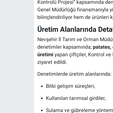
Kontrolü Projesi” kapsamında den
Genel Müdürlüğü finansmanıyla yü
Bilim-Tek
bilinçlendiriliyor hem de ürünleri k
Teknoloji
Üretim Alanlarında Deta
Röportaj
Nevşehir İl Tarım ve Orman Müdü
denetimler kapsamında;
patates, 
Kayseri
üretimi
yapan çiftçiler, Kontrol ve
ziyaret edildi.
Niğde
Denetimlerde üretim alanlarında:
Aksaray
Bitki gelişim süreçleri,
Kırşehir
Kullanılan tarımsal girdiler,
Yerel
Sulama ve gübreleme yönteml