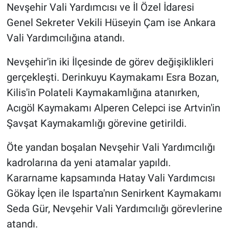
Genel
Nevşehir Vali Yardımcısı ve İl Özel İdaresi
Genel Sekreter Vekili Hüseyin Çam ise Ankara
Asayiş
Vali Yardımcılığına atandı.
Kültür - Sanat
Nevşehir'in iki İlçesinde de görev değişiklikleri
gerçekleşti. Derinkuyu Kaymakamı Esra Bozan,
Politika
Kilis'in Polateli Kaymakamlığına atanırken,
Acıgöl Kaymakamı Alperen Celepci ise Artvin'in
Magazin
Şavşat Kaymakamlığı görevine getirildi.
Çevre
Öte yandan boşalan Nevşehir Vali Yardımcılığı
Haberde İnsan
kadrolarına da yeni atamalar yapıldı.
Kararname kapsamında Hatay Vali Yardımcısı
Gökay İçen ile Isparta'nın Senirkent Kaymakamı
Seda Gür, Nevşehir Vali Yardımcılığı görevlerine
atandı.