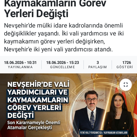
Kaymakamların Görev
Yerleri Değişti
Sağlık
İlan - Duyuru- Mesaj
İlan - Duyuru- Mesaj
Nevşehir'de mülki idare kadrolarında önemli
Yerel
Türkiye Gündemi
Türkiye Gündemi
değişiklikler yaşandı. İki vali yardımcısı ve iki
kaymakamın görev yerleri değişirken,
Genel
Sizden Gelenler
Sizden Gelenler
Nevşehir'e iki yeni vali yardımcısı atandı.
Asayiş
Yaşam
18.06.2026 - 10:31
18.06.2026 - 15:23
3
1726
YAYINLANMA
GÜNCELLEME
PAYLAŞIM
GÖSTERIM
Sağlık
Eğitim
Kültür
3.Sayfa
Medya