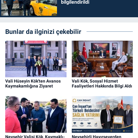
bilgilendirildi
Bunlar da ilginizi çekebilir
Vali Hüseyin Kök'ten Avanos
Vali Kök, Sosyal Hizmet
Kaymakamlığına Ziyaret
Faaliyetleri Hakkında Bilgi Aldı
Nevşehir Valisi Kök, Kaymaklı-
Nevşehirli Hayırseverden