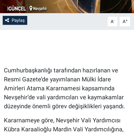
Bilim-Tek
Paylaş
-
+
A
A
Teknoloji
Röportaj
Kayseri
Cumhurbaşkanlığı tarafından hazırlanan ve
Niğde
Resmi Gazete’de yayımlanan Mülki İdare
Amirleri Atama Kararnamesi kapsamında
Aksaray
Nevşehir’de vali yardımcıları ve kaymakamlar
düzeyinde önemli görev değişiklikleri yaşandı.
Kırşehir
Kararnameye göre, Nevşehir Vali Yardımcısı
Yerel
Kübra Karaalioğlu Mardin Vali Yardımcılığına,