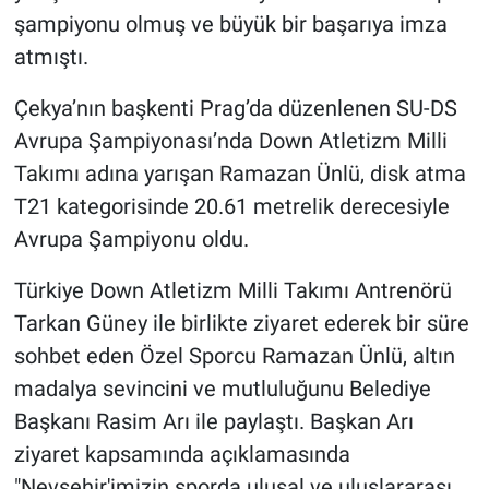
Genel
şampiyonu olmuş ve büyük bir başarıya imza
atmıştı.
Asayiş
Çekya’nın başkenti Prag’da düzenlenen SU-DS
Kültür - Sanat
Avrupa Şampiyonası’nda Down Atletizm Milli
Takımı adına yarışan Ramazan Ünlü, disk atma
Politika
T21 kategorisinde 20.61 metrelik derecesiyle
Magazin
Avrupa Şampiyonu oldu.
Çevre
Türkiye Down Atletizm Milli Takımı Antrenörü
Tarkan Güney ile birlikte ziyaret ederek bir süre
Haberde İnsan
sohbet eden Özel Sporcu Ramazan Ünlü, altın
madalya sevincini ve mutluluğunu Belediye
Başkanı Rasim Arı ile paylaştı. Başkan Arı
ziyaret kapsamında açıklamasında
"Nevşehir'imizin sporda ulusal ve uluslararası