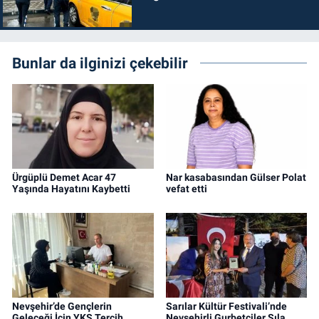
Bunlar da ilginizi çekebilir
Ürgüplü Demet Acar 47
Nar kasabasından Gülser Polat
Yaşında Hayatını Kaybetti
vefat etti
Nevşehir’de Gençlerin
Sarılar Kültür Festivali’nde
Geleceği İçin YKS Tercih
Nevşehirli Gurbetçiler Sıla