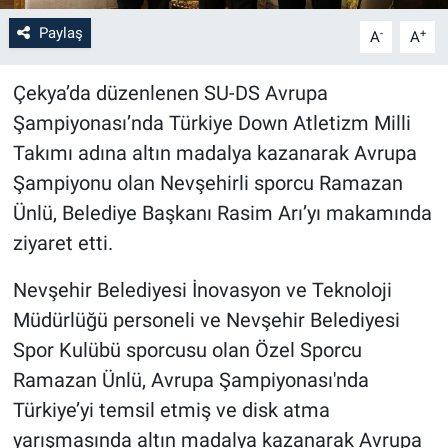
Paylaş
-
+
A
A
Bilim-Tek
Çekya’da düzenlenen SU-DS Avrupa
Teknoloji
Şampiyonası’nda Türkiye Down Atletizm Milli
Röportaj
Takımı adına altın madalya kazanarak Avrupa
Şampiyonu olan Nevşehirli sporcu Ramazan
Kayseri
Ünlü, Belediye Başkanı Rasim Arı’yı makamında
ziyaret etti.
Niğde
Nevşehir Belediyesi İnovasyon ve Teknoloji
Aksaray
Müdürlüğü personeli ve Nevşehir Belediyesi
Spor Kulübü sporcusu olan Özel Sporcu
Kırşehir
Ramazan Ünlü, Avrupa Şampiyonası'nda
Yerel
Türkiye’yi temsil etmiş ve disk atma
yarışmasında altın madalya kazanarak Avrupa