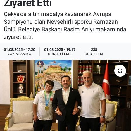
Ziyaret Etti
Sağlık
İlan - Duyuru- Mesaj
İlan - Duyuru- Mesaj
Çekya’da altın madalya kazanarak Avrupa
Şampiyonu olan Nevşehirli sporcu Ramazan
Yerel
Türkiye Gündemi
Türkiye Gündemi
Ünlü, Belediye Başkanı Rasim Arı’yı makamında
ziyaret etti.
Genel
Sizden Gelenler
Sizden Gelenler
01.08.2025 - 17:20
01.08.2025 - 19:17
238
YAYINLANMA
GÜNCELLEME
GÖSTERIM
Asayiş
Yaşam
Sağlık
Eğitim
Kültür
3.Sayfa
Medya