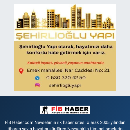
FİB Haber.com Nevsehir'in ilk haber sitesi olarak 2005 yılından
itibaren yayın hayatını sürdüren Nevşehir'in tüm gelişmelerini